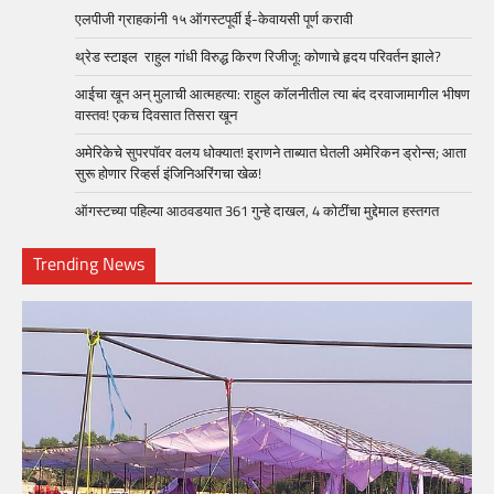
एलपीजी ग्राहकांनी १५ ऑगस्टपूर्वी ई-केवायसी पूर्ण करावी
थ्रेड स्टाइल राहुल गांधी विरुद्ध किरण रिजीजू: कोणाचे हृदय परिवर्तन झाले?
आईचा खून अन् मुलाची आत्महत्या: राहुल कॉलनीतील त्या बंद दरवाजामागील भीषण
वास्तव! एकच दिवसात तिसरा खून
अमेरिकेचे सुपरपॉवर वलय धोक्यात! इराणने ताब्यात घेतली अमेरिकन ड्रोन्स; आता
सुरू होणार रिव्हर्स इंजिनिअरिंगचा खेळ!
ऑगस्टच्या पहिल्या आठवडयात 361 गुन्हे दाखल, 4 कोटींचा मुद्देमाल हस्तगत
Trending News