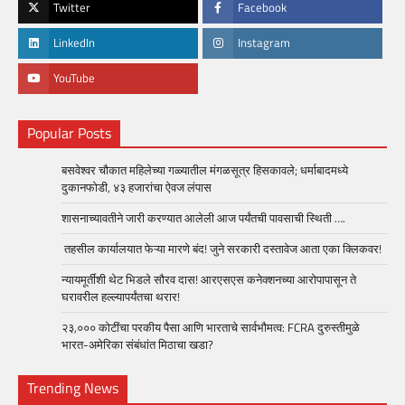
Twitter
Facebook
LinkedIn
Instagram
YouTube
Popular Posts
बसवेश्वर चौकात महिलेच्या गळ्यातील मंगळसूत्र हिसकावले; धर्माबादमध्ये
दुकानफोडी, ४३ हजारांचा ऐवज लंपास
शासनाच्यावतीने जारी करण्यात आलेली आज पर्यंतची पावसाची स्थिती ….
तहसील कार्यालयात फेऱ्या मारणे बंद! जुने सरकारी दस्तावेज आता एका क्लिकवर!
न्यायमूर्तींशी थेट भिडले सौरव दास! आरएसएस कनेक्शनच्या आरोपापासून ते
घरावरील हल्ल्यापर्यंतचा थरार!
२३,००० कोटींचा परकीय पैसा आणि भारताचे सार्वभौमत्व: FCRA दुरुस्तीमुळे
भारत-अमेरिका संबंधांत मिठाचा खडा?
Trending News