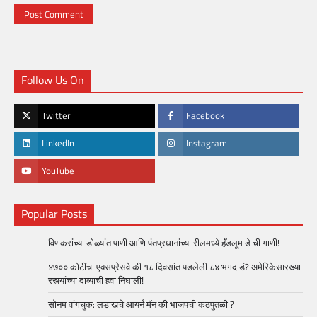
Follow Us On
Twitter
Facebook
LinkedIn
Instagram
YouTube
Popular Posts
विणकरांच्या डोळ्यांत पाणी आणि पंतप्रधानांच्या रीलमध्ये हॅंडलूम डे ची गाणी!
४७०० कोटींचा एक्सप्रेसवे की १८ दिवसांत पडलेली ८४ भगदाडं? अमेरिकेसारख्या
रस्त्यांच्या दाव्याची हवा निघाली!
सोनम वांगचुक: लडाखचे आयर्न मॅन की भाजपची कठपुतळी ?