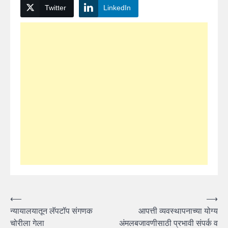
Twitter
LinkedIn
Post
⟵
⟶
न्यायालयातून लॅपटॉप संगणक
आपत्ती व्यवस्थापनाच्या योग्य
navigation
चोरीला गेला
अंमलबजावणीसाठी प्रभावी संपर्क व