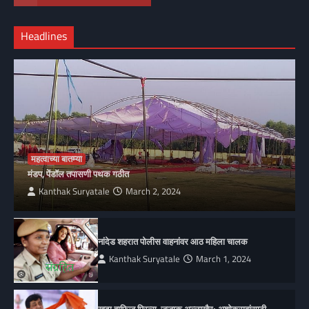
Headlines
महत्वाच्या बातम्या
मंडप, पेंडॉल तपासणी पथक गठीत
Kanthak Suryatale
March 2, 2024
नांदेड शहरात पोलीस वाहनांवर आठ महिला चालक
Kanthak Suryatale
March 1, 2024
खुदा हाफिज प्रिन्स, जजाक अल्लाखैर; अशोकरावांसाठी