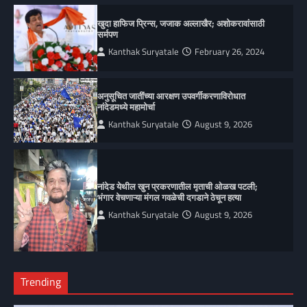
खुदा हाफिज प्रिन्स, जजाक अल्लाखैर; अशोकरावांसाठी
सर्मपण
Kanthak Suryatale
February 26, 2024
अनुसूचित जातींच्या आरक्षण उपवर्गीकरणाविरोधात
नांदेडमध्ये महामोर्चा
Kanthak Suryatale
August 9, 2026
नांदेड येथील खुन प्रकरणातील मृताची ओळख पटली;
भंगार वेचणाऱ्या मंगल गवळेची दगडाने ठेचून हत्या
Kanthak Suryatale
August 9, 2026
Trending