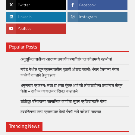
Twitter
Facebook
LinkedIn
Instagram
YouTube
Popular Posts
अनुसूचित जातींच्या आरक्षण उपवर्गीकरणाविरोधात नांदेडमध्ये महामोर्चा
नांदेड येथील खुन प्रकरणातील मृताची ओळख पटली; भंगार वेचणाऱ्या मंगल
गवळेची दगडाने ठेचून हत्या
धनुष्यबाण प्रकरण; सत्ता हा असा चुंबक आहे जो लोकशाहीच्या तत्त्वांनाच खेचून
घेतो! – सर्वोच्च न्यायालयात सिबल कडाडले
शांतीदूत परिवाराच्या सामाजिक कार्याचा सुजय प्रतिष्ठानतर्फे गौरव
इंदरसिंगच्या हत्या प्रकरणात केबी गँगची नावे मारेकरी सदरात
Trending News