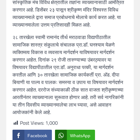
सांस्कृतिक मंच विविध क्षेत्रातील तज्ञांना व्याख्यानासाठी आमंत्रित
करणार आहे. डिसेंबर २३ पासून श्रीकृष्ण मंदिर विश्वस्त विविध
व्याख्यानमाले द्वारा समाज प्रबोधनाचे मोलाचे कार्य करत आहे. या
व्याख्यानमालेला उत्तम प्रतिसादही मिळत आहे.
२८ तारखेला स्वामी रामानंद तीर्थ मराठवाडा विद्यापीठातील
सामाजिक शास्त्र संकुलाचे संचालक प्रा.डॉ. घनश्याम येळणे
व्यक्तिमत्व विकास व व्यवसाय मार्गदर्शन याविषयावर मार्गदर्शन
करणार आहेत. दिनांक २९ रोजी तारुण्याच्या उंबरठ्यावर या
विषयावर विद्यापीठातील प्रा.डॉ. अनुराधा पत्की, या मार्गदर्शन
करतील आणि ३० तारखेला सामाजिक कार्यकर्ती प्रा. अ‍ॅड. दीपा
बियाणी या पाल्य व पालकः समस्या व उपाय या विषयावर मार्गदर्शन
करणार आहेत. दररोज संध्याकाळी ठीक सात वाजता श्रीकृष्णाच्या
आरतीनंतर व्याख्यानाला सुरूवात होणार आहे. तरी सर्व नागरिकांनी
या तीन दिवसीय व्याख्यानमालेचा लाभ घ्यावा, असे आवाहन
आयोजकांनी केले आहे.
Post Views:
1,000
Facebook
WhatsApp