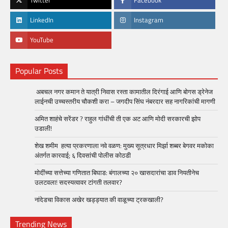
Twitter
Facebook
LinkedIn
Instagram
YouTube
Popular Posts
अबचल नगर कमान ते यात्री निवास रस्ता कामातील दिरंगाई आणि बोगस ड्रेनेज
लाईनची उच्चस्तरीय चौकशी करा – जगदीप सिंघ नंबरदार सह नागरिकांची मागणी
अमित शाहंचे सरेंडर ? राहुल गांधींची ती एक अट आणि मोदी सरकारची झोप
उडाली!
शेख शमीम हत्या प्रकरणाला नवे वळण: मुख्य सूत्रधार मिर्झा शब्बर बेगवर मकोका
अंतर्गत कारवाई; ६ दिवसांची पोलीस कोठडी
मोदींच्या सत्तेच्या गणितात बिघाड: बंगालच्या २० खासदारांचा डाव नियतीनेच
उलटवला! सदस्यत्वावर टांगती तलवार?
नांदेडचा विकास अखेर खड्ड्यात की वाळूच्या ट्रकखाली?
Trending News