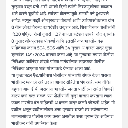
तुम्हाला बघून घेतो अशी धमकी दिली.त्यांनी निवडणुकीच्या काळात
असे करणे चुकीचे आहे. त्यांच्या बोलण्यामुळे आमची मने दु:खावले
आहेत. म्हणून माझी ओमप्रकाश पोकर्णा आणि त्यांच्यासोबतच्या दोन
ते तीन लोकांविरुध्द कायदेशीर तक्रार आहे. शिवाजीनगर पोलीसांनी
दि.20 एप्रिल रोजी दुपारी 1.27 वाजता स्टेशन डायरी नोंद क्रमांक
8 नुसार ओमप्रकाश पोकर्णा आणि इतरांविरुध्द भारतीय दंड
संहितेच्या कलम 504, 506 आणि 34 नुसार अ दखल पात्र गुन्हा
क्रमांक 149/2024 दाखल केला आहे. या गुन्ह्याचा तपास पोलीस
निरिक्षक जालिंदर तांदळे यांच्या मार्गदर्शनात सहाय्यक पोलीस
निरिक्षक अश्रुबा घाटे यांच्याकडे देण्यात आला आहे.
या गुन्ह्याबद्दल ऍड.अविनाश भोसीकर यांच्याशी संपर्क केला असता
भोसीकर म्हणाले खरे तर हा आचार संहितेचा भंग आहे. सभा वंचित
बहुजन आघाडीची असतांना भारतीय जनता पार्टी त्या सभेत खिचडी
वाटप कसे करू शकते. पण पोलीसांनी गुन्हा दाखल करतांना त्यात
फक्त भारतीय दंड संहितेची अ दखल पात्र कलमे जोडली आहेत. मी
वकील असून वकीलासोबत असा प्रकार घडतो तर सर्वसामान्य
माणसासोबत पोलीस काय करत असतील असा प्रश्न ऍड.अविनाश
भोसीकर यांनी उपस्थित केला.