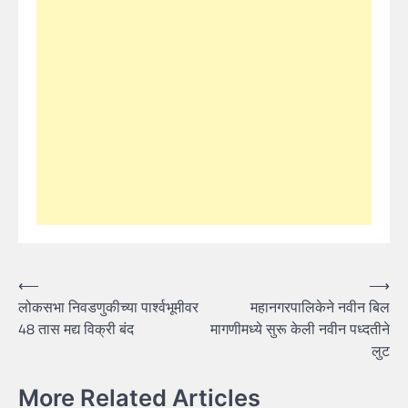
Post
⟵
⟶
लोकसभा निवडणुकीच्या पार्श्वभूमीवर
महानगरपालिकेने नवीन बिल
navigation
48 तास मद्य विक्री बंद
मागणीमध्ये सुरू केली नवीन पध्दतीने
लुट
More Related Articles