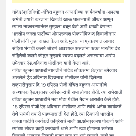
नांदेड(प्रतिनिधी)-वंचित बहुजन आघाडीच्या कार्यकर्त्यांना आपल्या
सभेची तयारी करतांना खिचडी खाऊ घालण्याची ऑफर आणून
त्याला नाकारल्यानंतर तुम्हाला बघून घेतो अशी धमकी देणाऱ्या
भारतीय जनता पार्टीच्या ओमप्रकाश पोकर्णाविरुध्द शिवाजीनगर
पोलीसांनी गुन्हा दाखल केला आहे. मुळात या प्रकरणात आचार
संहिता भंगाची कलमे जोडणे आवश्यक असतांना फक्त भारतीय दंड
संहितेची कलमे जोडून गुन्ह्याचे स्वरुप बदलले असल्याचा आरोप
उमेदवार ऍड.अविनाश भोसीकर यांनी केला आहे.
वंचित बहुजन आघाडीच्यावतीने नांदेड लोकसभा क्षेत्रात उमेदवार
असलेले ऍड.अविनाश विश्र्वनाथ भोसीकर यांनी दिलेल्या
तक्रारीनुसार दि.19 एप्रिल रोजी वंचित बहुजन आघाडीचे
संस्थापक ऍड.प्रकाश आंबेडकरांची सभा होणार होती. त्या सभेसाठी
वंचित बहुजन आघाडीने नवा मोंढा येथील मैदान आरक्षीत केले होते.
18 एप्रिल रोजी ऍड.अविनाश भोसीकर आणि त्यांचे अनेक कार्यकर्तेे
तेथे सभेची तयारी पाहण्यासाठी गेले होते. त्या ठिकाणी भारतीय
जनता पार्टीचे कार्यकर्ते कॉंग्रेसचे माजी आ.ओमप्रकाश पोकर्णा आणि
त्यांच्या सोबत काही कार्यकर्ते आले आणि उद्या होणाऱ्या सभेच्या
ठिकाणी आम्हाला खिचडी वाटप करू द्या असे म्हणाले. नाही तर