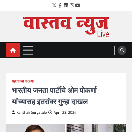
Skip
Twitter
Facebook
LinkedIn
Instagram
YouTube
to
content
VastavNEWSLive.com
a leading NEWS portal of Maharahstra
महत्वाच्या बातम्या
भारतीय जनता पार्टीचे ओम पोकर्णा
यांच्यासह इतरांवर गुन्हा दाखल
Kanthak Suryatale
April 23, 2024