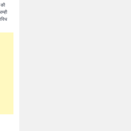
 की
आम्ही
िविध