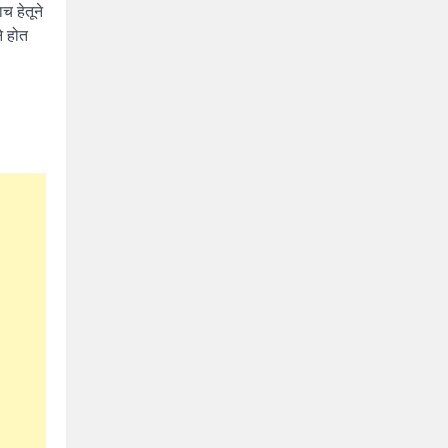
च हेतूने
े होत