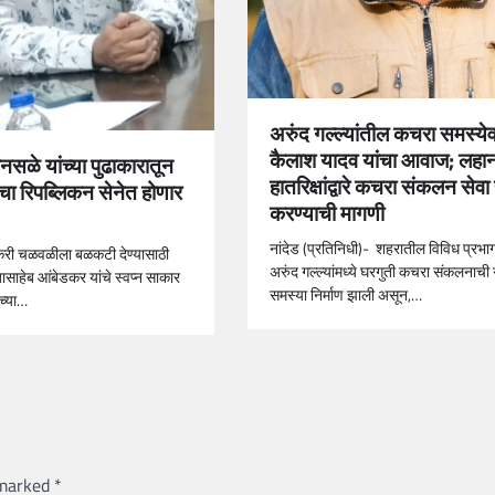
अरुंद गल्ल्यांतील कचरा समस्ये
कैलाश यादव यांचा आवाज; लहा
ोनसळे यांच्या पुढाकारातून
हातरिक्षांद्वारे कचरा संकलन सेवा
ंचा रिपब्लिकन सेनेत होणार
करण्याची मागणी
नांदेड (प्रतिनिधी)- शहरातील विविध प्रभा
डकरी चळवळीला बळकटी देण्यासाठी
अरुंद गल्ल्यांमध्ये घरगुती कचरा संकलनाची 
बासाहेब आंबेडकर यांचे स्वप्न साकार
समस्या निर्माण झाली असून,…
ेच्या…
 marked
*