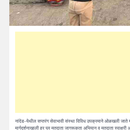
नांदेड-येथील सप्तरंग सेवाभावी संस्था विविध उपक्रमाने ओळखली जाते या स
मार्गदर्शनाखाली हर घर मतदाता जागरूकता अभियान व मतदाता स्वाक्षरी 