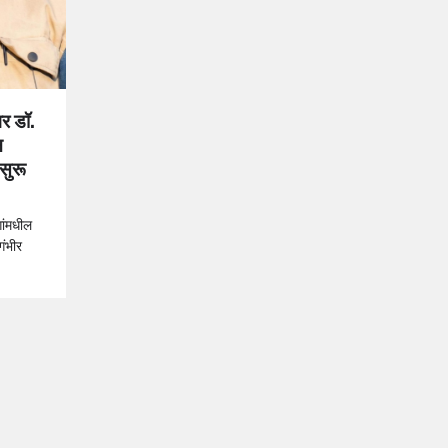
वर डॉ.
न
 सुरू
गांमधील
गंभीर