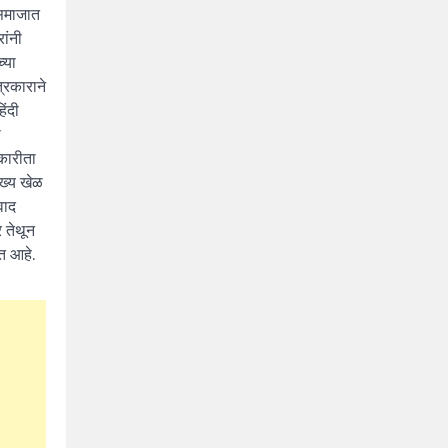
 समाजात
ांनी
्या
्रकाराने
िंदी
ी
रकारीता
ख्य खेळ
वाद
 तेथून
त आहे.