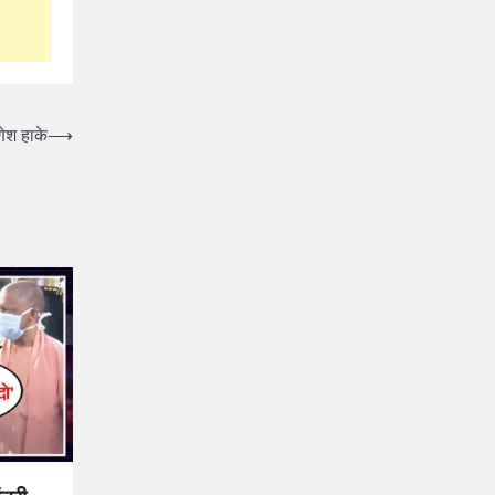
ेश हाके
⟶