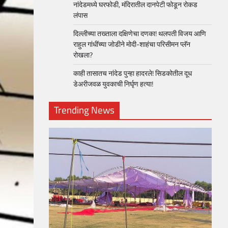
नांदेडमध्ये घरफोडी, मंदिरातील दानपेटी फोडून रोकड
लंपास
दिल्लीच्या तख्ताला दक्षिणेचा दणका! थलपती विजय आणि
राहुल गांधींच्या जोडीने मोदी-शाहंचा परिसीमन प्लॅन
रोखला?
काही तासातच नांदेड पुन्हा हादरले! सिडकोतील दूध
डेअरीजवळ युवकाची निर्घृण हत्या!
Trending News
loper?
, Skills
1