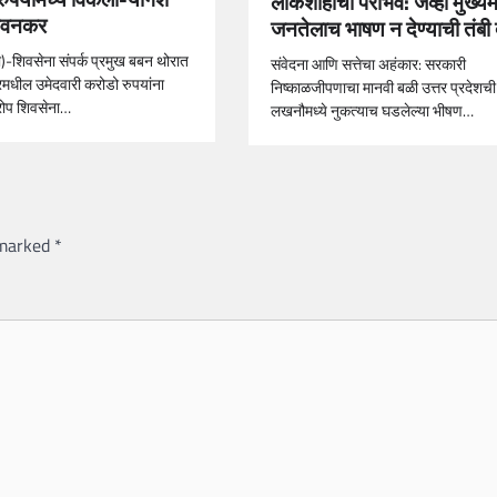
लोकशाहीचा पराभव: जेव्हा मुख्यमं
नवनकर
जनतेलाच भाषण न देण्याची तंबी 
ी)-शिवसेना संपर्क प्रमुख बबन थोरात
संवेदना आणि सत्तेचा अहंकार: सरकारी
्तरमधील उमेदवारी करोडो रुपयांना
निष्काळजीपणाचा मानवी बळी उत्तर प्रदेशच
ोप शिवसेना…
लखनौमध्ये नुकत्याच घडलेल्या भीषण…
 marked
*