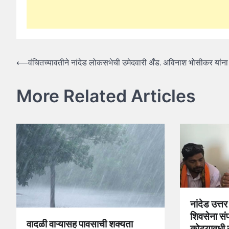
Post
⟵
वंचितच्यावतीने नांदेड लोकसभेची उमेदवारी अँड. अविनाश भोसीकर यांना
navigation
More Related Articles
नांदेड उत्त
शिवसेना संप
वादळी वाऱ्यासह पावसाची शक्यता
कोट्यावधी र