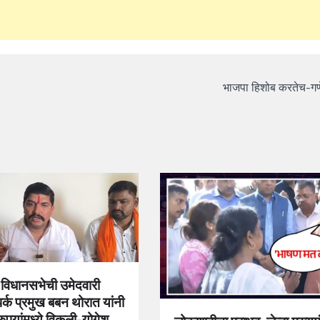
भाजपा हिशोब करतेच-गण
र विधानसभेची उमेदवारी
र्क प्रमुख बबन थोरात यांनी
ुपयांमध्ये विकली-योगेश