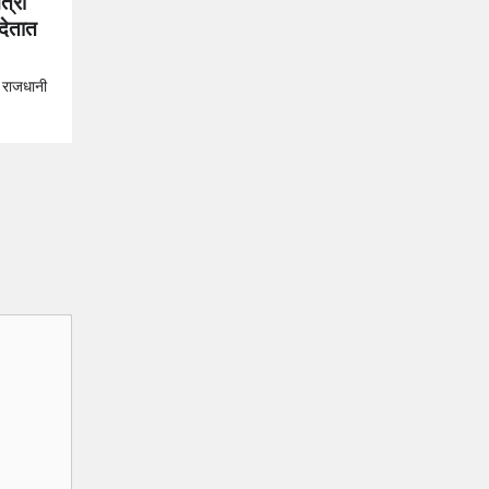
त्री
देतात
ी राजधानी