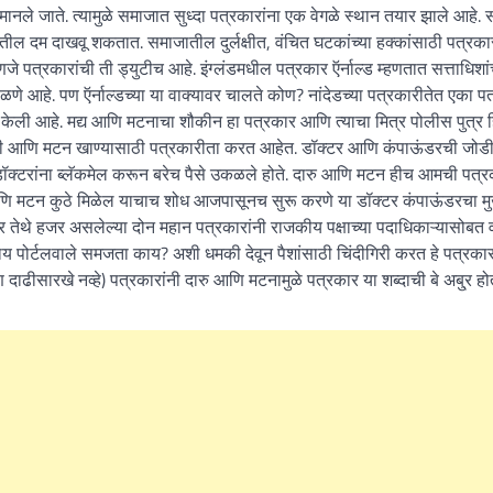
ानले जाते. त्यामुळे समाजात सुध्दा पत्रकारांना एक वेगळे स्थान तयार झाले आहे.
तील दम दाखवू शकतात. समाजातील दुर्लक्षीत, वंचित घटकांच्या हक्कांसाठी पत्रकार
पत्रकारांची ती ड्युटीच आहे. इंग्लंडमधील पत्रकार ऍर्नाल्ड म्हणतात सत्ताधिशांच
णे आहे. पण ऍर्नाल्डच्या या वाक्यावर चालते कोण? नांदेडच्या पत्रकारीतेत एका पत
केली आहे. मद्य आणि मटनाचा शौकीन हा पत्रकार आणि त्याचा मित्र पोलीस पुत्र ह
ासाठी आणि मटन खाण्यासाठी पत्रकारीता करत आहेत. डॉक्टर आणि कंपाऊंडरची जोड
गस डॉक्टरांना ब्लॅकमेल करून बरेच पैसे उकळले होते. दारु आणि मटन हीच आमची पत्
आणि मटन कुठे मिळेल याचाच शोध आजपासूनच सुरू करणे या डॉक्टर कंपाऊंडरचा मु
ंतर तेथे हजर असलेल्या दोन महान पत्रकारांनी राजकीय पक्षाच्या पदाधिकाऱ्यासोबत 
पोर्टलवाले समजता काय? अशी धमकी देवून पैशांसाठी चिंदीगिरी करत हे पत्रकार
ढीसारखे नव्हे) पत्रकारांनी दारु आणि मटनामुळे पत्रकार या शब्दाची बे अबु्र हो