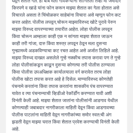
घेवून शेतात गेले. ही बाब मला गावकऱ्यांनी सांगितली तेंव्हा मी जमादार
किरपणे व खाडे यांना फोन करून माझ्या शेतात का गेला होतात असे
विचारले असता ते चिंचोळकर साहेबांना विचारा असे म्हणून फोन कट
करत आहेत. पोलीस लपवून,चोरून माझ्याविरुध्द खोटे पुरावे पेरुन
माझ्या विरुध्द वापरण्याच्या तयारीत आहेत. लोहा पोलीस लपवून
किंवा चोरून आम्हाला काही एक न सांगता माझ्या शेतात जाऊन
काही तरी गांजा, दारु किंवा शस्त्र लपवून ठेवून मला दुसऱ्या
गुन्ह्यामध्ये अडकविण्याचा कट रचत आहेत असे अर्जात लिहिले आहे.
माझ्या विरुध्द दाखल असलेले गुन्हे नक्कीच तपास करावा पण ते गुन्हे
लोहा पोलीसांकडून काढून दुसऱ्या कोणत्या तरी पोलीस ठाण्याला
किंवा पोलीस उपअधिक्षक कार्यालयाला वर्ग करावेत तरच लोहा
पोलीस खोटा तपास करत आहे हे दिसेल. माण्याविरुध्द कोणतेही
पंचनामे करतांना किंवा तपास करतांना शासकीय पंच वापरण्यात
यावेत व त्या पंचनाम्याची व्हिडीओ रेकॉर्डींग करण्यात यावी अशी
विनंती केली आहे. माझ्या शेतात जातांना पोलीसांनी आडगाव येथील
कोणत्याही जबाबदार नागरीकाला माहिती देवून किंवा आडगावच्या
पोलीस पाटलांना माहिती देवून नागरीकांच्या समोर स्वत:ची अंग
झडती देवून माझ्या घरात किंवा शेतात प्रवेश करण्याची विनंती केली
आहे.