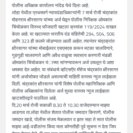
पोलीस अधिक्षक कार्यालय नांदेड येथे दिला आहे.
लोहा येथील प्रथमवर्ग न्यायदंडाधिकाऱ्यांनी 7 मार्च रोजी चंद्रकांत
मोहनराव क्षीरसागर यांच्या अर्ज घेवून पोलीस निरिक्षक ओमकांत
चिंचोळकर विरुध्द फौजदारी खटला क्रमांक 119/2024 दाखल
केला आहे. या खटल्यात भारतीय दंड संहितेची 294, 504, 506
आणि 323 ही कलमे जोडण्यात आली आहेत. त्यानंतर चंद्रक्रांत
क्षीरसागर यांच्या मोबाईलवर एसएमएस करून मटका चालविणारे,
गुडगुडी चालवणारे आणि अवैध वाळुचा व्यवसाय करणारी मंडळी
ओमकांत चिंचोळकर यंाच्या सांगण्यावरून अर्ज उचलून घे अशा
धमक्या देत आहेत. या संबंधाचे व्हॉटसऍप मॅसेज चंद्रकांत क्षीरसागर
यांनी अर्जासोबत जोडले असल्याची माहिती वास्तव न्युज लाईव्हला
दिली. चंद्रकांत क्षीरसागर यांनी विशेष पोलीस महानिरिक्षक आणि
पोलीस अधिक्षकांना दिलेला अर्ज सुध्दा वास्तव न्युज लाईव्हला
व्हाटसऍपद्वारे पाठविला आहे.
दि.20 मार्च रोजी सकाळी 8.30 ते 10.30 वाजेदरम्यान माझ्या
आडगाव ता.लोहा येथील शेतात पोलीस जमादार किरपणे, पोलीस
जमदार खाडे, पोलीस संजय मेकलवार व इतर सहा ते सात पोलीस
माझ्या आई-वडीलांना किंवा मला कोणतीही पुर्व सुचना न देता जिप