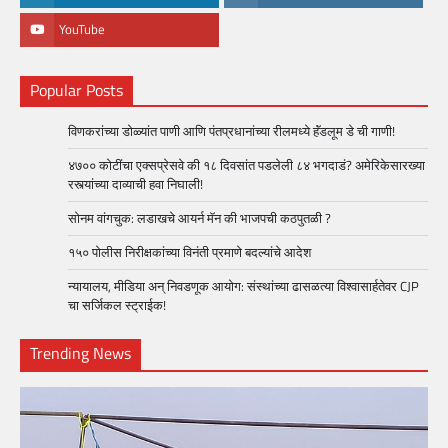
YouTube
Popular Posts
विणकरांच्या डोळ्यांत पाणी आणि पंतप्रधानांच्या रीलमध्ये हॅंडलूम डे ची गाणी!
४७०० कोटींचा एक्सप्रेसवे की १८ दिवसांत पडलेली ८४ भगदाडं? अमेरिकेसारख्या
रस्त्यांच्या दाव्याची हवा निघाली!
सोनम वांगचुक: लडाखचे आयर्न मॅन की भाजपची कठपुतळी ?
१५० पोलीस निरीक्षकांच्या विनंती प्रमाणे बदल्यांचे आदेश
न्यायालय, मीडिया अन् निवडणूक आयोग: संस्थांच्या ढासळत्या विश्वासार्हतेवर CJP
चा सर्जिकल स्ट्राईक!
Trending News