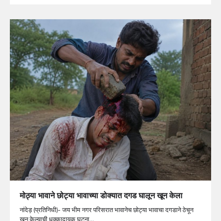
मोठ्या भावाने छोट्या भावाच्या डोक्यात दगड घालून खून केला
नांदेड़ (प्रतिनिधी)- जय भीम नगर परिसरात भावानेच छोट्या भावाचा दगडाने ठेचून
खून केल्याची धक्कादायक घटना…