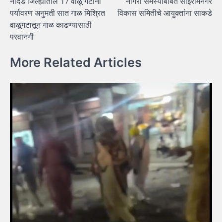
नांदेड जिल्ह्यातील 17 वाळू गटांना
नागरी समस्यांबाबत साईरामनगर
navigation
पर्यावरण अनुमती सात गाळ मिश्रित
विकास समितीचे आयुक्तांना साकडे
वाळूगटातून गाळ काढण्‍यासाठी
परवानगी
More Related Articles