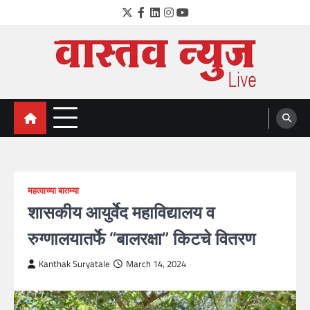
Skip
Twitter
Facebook
LinkedIn
Instagram
YouTube
to
content
VastavNEWSLive.com
a leading NEWS portal of Maharahstra
महत्वाच्या बातम्या
शासकीय आयुर्वेद महाविद्यालय व
रुग्णालयातर्फे “बालरक्षा” किटचे वितरण
Kanthak Suryatale
March 14, 2024