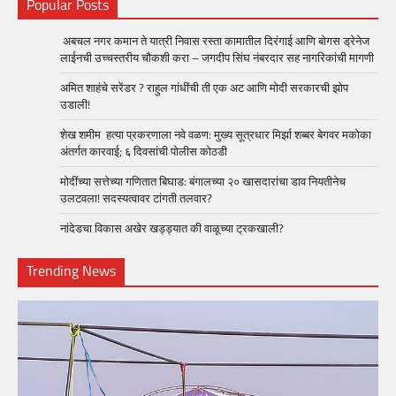
Popular Posts
अबचल नगर कमान ते यात्री निवास रस्ता कामातील दिरंगाई आणि बोगस ड्रेनेज
लाईनची उच्चस्तरीय चौकशी करा – जगदीप सिंघ नंबरदार सह नागरिकांची मागणी
अमित शाहंचे सरेंडर ? राहुल गांधींची ती एक अट आणि मोदी सरकारची झोप
उडाली!
शेख शमीम हत्या प्रकरणाला नवे वळण: मुख्य सूत्रधार मिर्झा शब्बर बेगवर मकोका
अंतर्गत कारवाई; ६ दिवसांची पोलीस कोठडी
मोदींच्या सत्तेच्या गणितात बिघाड: बंगालच्या २० खासदारांचा डाव नियतीनेच
उलटवला! सदस्यत्वावर टांगती तलवार?
नांदेडचा विकास अखेर खड्ड्यात की वाळूच्या ट्रकखाली?
Trending News