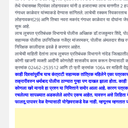
तेथे पंचासमक्ष प्रियंका लोहगावकर यांनी 8 हजाराच्या लाच मागणीत 2 हजार
गंगाधर काळेवार यांच्याकडे देण्यास सांगितले. लाचेची रक्कम स्विकार
लोहगावकर(29) आणि तिचाा नवरा मकरंद गंगाधर काळेवार या दोघांना जेरबंद 
सुरू आहे.
लाच लुचपत प्रतिबंधक विभागाचे पोलीस अधिक्षक डॉ.राजकुमार शिंदे, पोली
सहाय्यक पोलीस उपनिरिक्षक गजेंद्र मांजरमकर, पोलीस अंमलदार शेख रसुल, 
निरिक्षक कालीदास ढवळे हे करणार आहेत.
लाचेची माहिती देतांना लाच लुचपत प्रतिबंधक विभागाने नांदेड जिल्ह्या
कोणी खाजगी व्यक्ती आदींनी कोणतेही शासकीय काम करून देण्यासाठी का
क्रमांक 02462-253512 आणि टो फ्री क्रमांक 1064 वर माहिती देवून
काही दिवसांपुर्वीच याच कंत्राटी सहाय्यक तांत्रिक महिलेने एका पत्रकारा
तक्रारीवरुन धर्माबाद पोलीस ठाण्यात गुन्हा पण दाखल झाला होता. का
कोणला खरे मानावे हा प्रश्न या निमित्ताने समोर आला आहे. कारण पत्रक
रचलेल्या सापळ्यात अडकलेले आरोप एकच आहेत. यावरुन असे लिहिता येईल
फालतू पापावर वेळ देण्यासाठी योगेश्र्वराकडे वेळ नाही. म्हणूनच म्हणतात