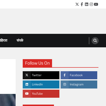
Twitter
Facebook
LinkedIn
Instagra
YouTu
हिरात
संपर्क
Follow Us On
Twitter
Facebook
LinkedIn
Instagram
YouTube