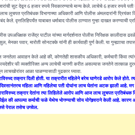
ांची सुट देवून 6 हजार रुपये स्विकारण्याचे मान्य केले. लाचेचे 6 हजार रुपये पती
ताच लाच लुचपत प्रतिबंधक विभागाच्या अधिकारी आणि पोलीस अंमलदारांनी प्रियंका
केले. वृत्तलिहिपर्यंत याबाबत धर्माबाद पोलीस ठाण्यात गुन्हा दाखल करण्याची प्र
स उपअधिक्षक राजेंद्र पाटील यांच्या मार्गदर्शनात पोलीस निरिक्षक कालीदास ढवळ
मेनका पवार, मारोती सोनटक्के यांनी ही कार्यवाही पुर्ण केली. या गुन्ह्यााचा तप
तील जनतेला आवाहन केले आहे की, कोणतेही शासकीय अधिकारी, कर्मचारी किंवा त्यांच
यदेशीर फी व्यक्तीरिक्त अन्य लाचेची मागणी करीत असल्यास जनतेने तात्काळ दुरध
 लाचखोरांवर आळा घाळण्यासाठी पुढकार घ्यावा.
विरुध्द तक्रार दिली होती. या तक्रारीत महिलेने बरेच घाणेरडे आरोप केले होते. त्य
ही दिवसानंतरच महिला आणि महिलेचा पती दोघांना लाच घेतांना अटक झाली आहे. म
ाराविरुध्द तक्रार देतांना त्या लिहिलेले आरोप आणि आज लाच लुचपत प्रतिबंधक व
 की आपल्या कर्माची फळे येथेच भोगण्याची सोय योगेश्र्वराने केली आहे. कारण 
 जसे पेराल तसेच उगवेल.