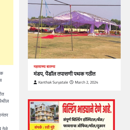
loper?
, Skills
1
महत्वाच्या बातम्या
मंडप, पेंडॉल तपासणी पथक गठीत
िक
च
Kanthak Suryatale
March 2, 2024
तीत
 येथील
ानंतर
गेले.