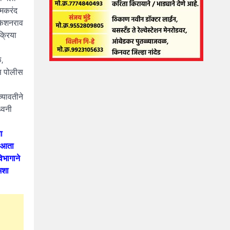
 मकरंद
 किशनराव
क्रिया
े,
ास पोलीस
्यावतीने
्वनी
ा
ग आता
िभागाने
अशा