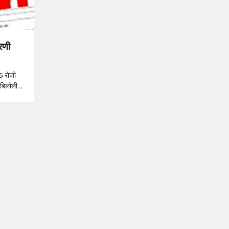
रणी
6 रोजी
न बिलोली…