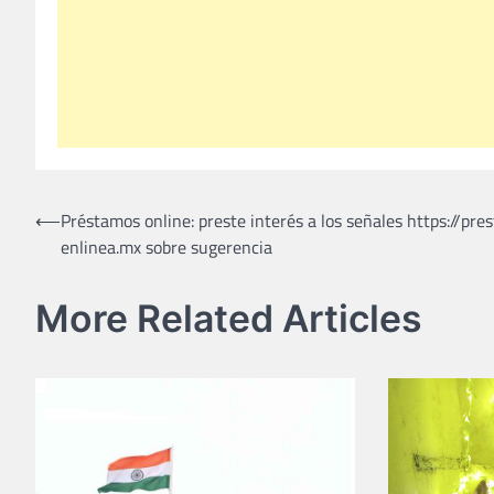
Post
⟵
Préstamos online: preste interés a los señales https://pr
enlinea.mx sobre sugerencia
navigation
More Related Articles