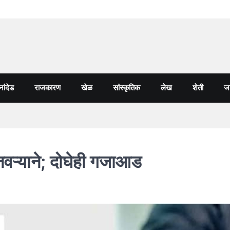
नांदेड
राजकारण
खेळ
सांस्कृतिक
लेख
शेती
जा
नवऱ्याने; दोघेही गजाआड