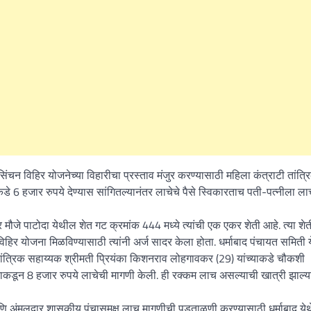
What Is a Front-End Deve
How to Become One, Salary
Kanthak Suryatale
April 30, 202
ई सिंचन विहिर योजनेच्या विहारीचा प्रस्ताव मंजुर करण्यासाठी महिला कंत्राटी तांत्र
 6 हजार रुपये देण्यास सांगितल्यानंतर लाचेचे पैसे स्विकारताच पती-पत्नीला ला
र मौजे पाटोदा येथील शेत गट क्रमांक 444 मध्ये त्यांची एक एकर शेती आहे. त्या शे
 विहिर योजना मिळविण्यासाठी त्यांनी अर्ज सादर केला होता. धर्माबाद पंचायत समिती
ांत्रिक सहाय्यक श्रीमती प्रियंका किशनराव लोहगावकर (29) यांच्याकडे चौकशी
ाकडून 8 हजार रुपये लाचेची मागणी केली. ही रक्कम लाच असल्याची खात्री झाल्य
 अंमलदार शासकीय पंचासमक्ष लाच मागणीची पडताळणी करण्यासाठी धर्माबाद येथे 