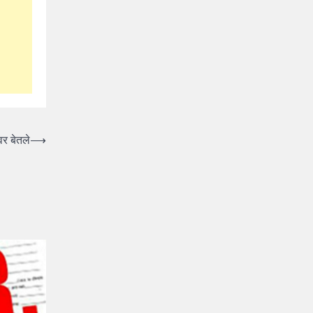
वर बेतले
⟶