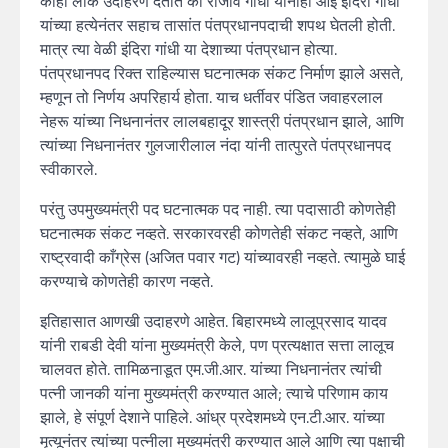
काही लोक उदाहरण देतात की राजीव गांधी यांनीही आई इंदिरा गांधी
यांच्या हत्येनंतर सहाच तासांत पंतप्रधानपदाची शपथ घेतली होती.
मात्र त्या वेळी इंदिरा गांधी या देशाच्या पंतप्रधान होत्या.
पंतप्रधानपद रिक्त राहिल्यास घटनात्मक संकट निर्माण झाले असते,
म्हणून तो निर्णय अपरिहार्य होता. याच धर्तीवर पंडित जवाहरलाल
नेहरू यांच्या निधनानंतर लालबहादूर शास्त्री पंतप्रधान झाले, आणि
त्यांच्या निधनानंतर गुलजारीलाल नंदा यांनी तात्पुरते पंतप्रधानपद
स्वीकारले.
परंतु उपमुख्यमंत्री पद घटनात्मक पद नाही. त्या पदासाठी कोणतेही
घटनात्मक संकट नव्हते. सरकारवरही कोणतेही संकट नव्हते, आणि
राष्ट्रवादी काँग्रेस (अजित पवार गट) यांच्यावरही नव्हते. त्यामुळे घाई
करण्याचे कोणतेही कारण नव्हते.
इतिहासात आणखी उदाहरणे आहेत. बिहारमध्ये लालूप्रसाद यादव
यांनी राबडी देवी यांना मुख्यमंत्री केले, पण प्रत्यक्षात सत्ता लालूच
चालवत होते. तामिळनाडूत एम.जी.आर. यांच्या निधनानंतर त्यांची
पत्नी जानकी यांना मुख्यमंत्री करण्यात आले; त्याचे परिणाम काय
झाले, हे संपूर्ण देशाने पाहिले. आंध्र प्रदेशमध्ये एन.टी.आर. यांच्या
मृत्यूनंतर त्यांच्या पत्नीला मुख्यमंत्री करण्यात आले आणि त्या पक्षाची