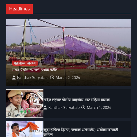
Headlines
महत्वाच्या बातम्या
मंडप, पेंडॉल तपासणी पथक गठीत
Kanthak Suryatale
March 2, 2024
नांदेड शहरात पोलीस वाहनांवर आठ महिला चालक
Kanthak Suryatale
March 1, 2024
खुदा हाफिज प्रिन्स, जजाक अल्लाखैर; अशोकरावांसाठी
सर्मपण