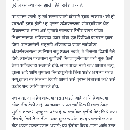
पुढील अवस्था काय झाली, हेही सर्वज्ञात आहे.
मग प्रश्न उरतो हे सर्व करण्यासाठी कोणाने दबाव टाकला? की ही
स्वतःची इच्छा होती? हा प्रश्न
लोकसत्ता
च्या संपादकीयात थेट
विचारण्यात आला आहे.पुण्याचे खासदार गिरीश बापट यांच्या
निधनानंतरचा अजितदादा पवार यांचा एक व्हिडिओ व्हायरल झाला
होता. पालकमंत्री असूनही अजितदादा बापट साहेबांच्या
अंत्यसंस्काराला उपस्थित राहू शकले नव्हते; ते तिसऱ्या दिवशी गेले
होते. त्यानंतर परतताना कुणीतरी निवडणुकीबाबत चर्चा सुरू केली.
तेव्हा अजितदादा संतापले होते. लाज वाटत नाही का? आत्ताच मृत्यू
झाला आहे आणि तुम्हाला निवडणुकीची चिंता आहे? आमच्या घरात
मृत्यू झाला तर तिसऱ्या दिवशी आम्ही असे प्रश्न विचारतो का? असे
कठोर शब्द त्यांनी वापरले होते.
पण दादा, आज हेच आपल्या घरात घडले आहे. आणि हे आपल्या
लोकांनीच केले आहे. ज्यांच्यावर आपण सर्वाधिक विश्वास ठेवला
सुनील तटकरे. प्रफुल्ल पटेल हे व्यावसायिक वृत्तीचे नेते; जिथे नफा
दिसतो, तिथे ते जातील. छगन भुजबळ यांना शरद पवारांनी जालना
बोट धरून राजकारणात आणले; पण ईडीचा विषय आला आणि शरद