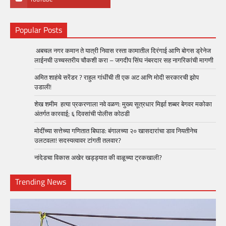
Popular Posts
अबचल नगर कमान ते यात्री निवास रस्ता कामातील दिरंगाई आणि बोगस ड्रेनेज
लाईनची उच्चस्तरीय चौकशी करा – जगदीप सिंघ नंबरदार सह नागरिकांची मागणी
अमित शाहंचे सरेंडर ? राहुल गांधींची ती एक अट आणि मोदी सरकारची झोप
उडाली!
शेख शमीम हत्या प्रकरणाला नवे वळण: मुख्य सूत्रधार मिर्झा शब्बर बेगवर मकोका
अंतर्गत कारवाई; ६ दिवसांची पोलीस कोठडी
मोदींच्या सत्तेच्या गणितात बिघाड: बंगालच्या २० खासदारांचा डाव नियतीनेच
उलटवला! सदस्यत्वावर टांगती तलवार?
नांदेडचा विकास अखेर खड्ड्यात की वाळूच्या ट्रकखाली?
Trending News