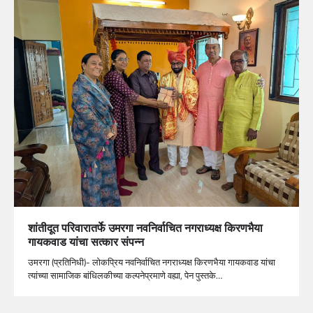
शांतीदूत परिवारातर्फे उमरगा नवनिर्वाचित नगराध्यक्ष किरणभैया
गायकवाड यांचा सत्कार संपन्न
उमरगा (प्रतिनिधी)- लोकप्रिय नवनिर्वाचित नगराध्यक्ष किरणभैया गायकवाड यांचा
त्यांच्या सामाजिक बांधिलकीच्या कल्पनेप्रमाणे वह्या, पेन पुस्तके…