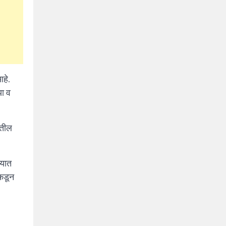
हे.
या व
ातील
्यात
ंकडून