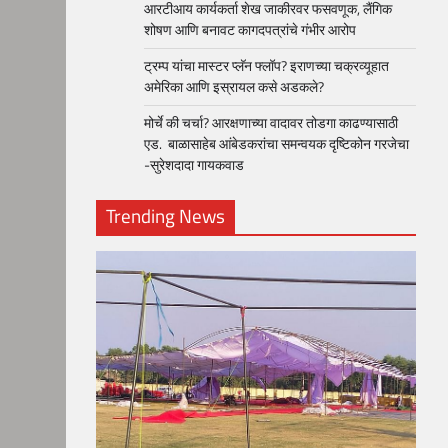
आरटीआय कार्यकर्ता शेख जाकीरवर फसवणूक, लैंगिक
शोषण आणि बनावट कागदपत्रांचे गंभीर आरोप
ट्रम्प यांचा मास्टर प्लॅन फ्लॉप? इराणच्या चक्रव्यूहात
अमेरिका आणि इस्रायल कसे अडकले?
मोर्चे की चर्चा? आरक्षणाच्या वादावर तोडगा काढण्यासाठी
एड. बाळासाहेब आंबेडकरांचा समन्वयक दृष्टिकोन गरजेचा
-सुरेशदादा गायकवाड
Trending News
loper?
, Skills
1