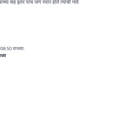
च्या सह इतर पाच जण स्वार होते त्यांची नावे
 08.50 वाजता.
जाधव