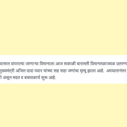
या प्रवासात वापरल्या जाणाऱ्या विमानाला आज सकाळी बारामती विमानतळाजवळ उतरण्य
मुख्यमंत्री अजित दादा पवार यांच्या सह सहा जणांचा मृत्यू झाला आहे. अपघातानंतर
असून मदत व बचावकार्य सुरू आहे.