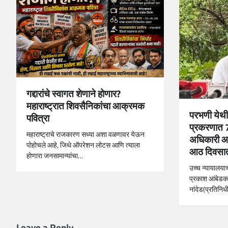
गद्दारांचे स्वागत शेणाने होणार?
महाराष्ट्रात शिवसैनिकांचा आक्रमक
परभणी येथील
पवित्रा
प्रकरणात 7
महाराष्ट्राचे राजकारण सध्या अशा वळणावर येऊन
अधिकारी आण
पोहोचले आहे, जिथे ऑपरेशन लोटस आणि त्याला
आठ दिवसात 
होणारा जनसामान्यांचा…
उच्च न्यायालया
प्रकाश आंबेडकरा
नांदेड(प्रतिनि
Leave a Reply