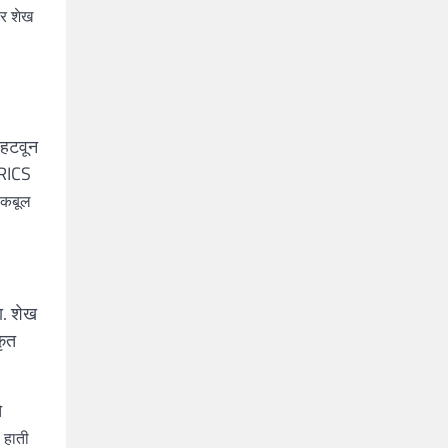
ार शेख
र हटवून
BRICS
 कबूल
ा. शेख
कृत
े
 हाती