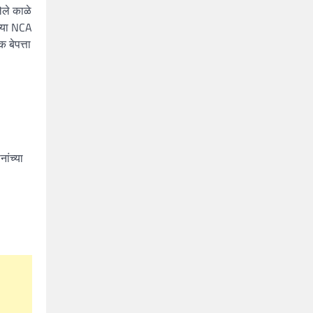
ेले काळे
च्या NCA
बेपत्ता
ांच्या