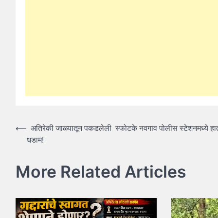
Post
⟵
अतिरेकी जाळ्यातून पकडलेली स्फोटके नवगाव पोलीस स्टेशनमध्ये ह
धडाम!
navigation
More Related Articles