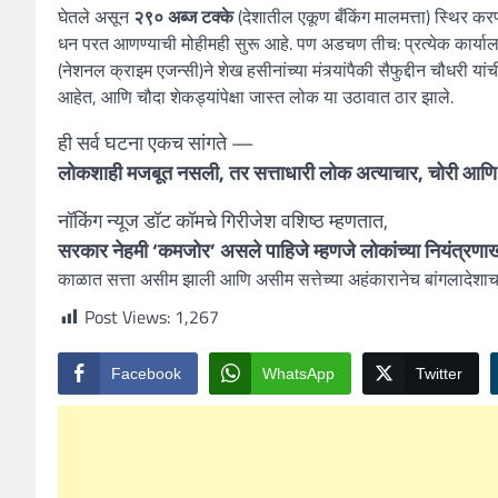
घेतले असून
२९० अब्ज टक्के
(देशातील एकूण बँकिंग मालमत्ता) स्थिर क
धन परत आणण्याची मोहीमही सुरू आहे. पण अडचण तीच: प्रत्येक कार्याल
(नेशनल क्राइम एजन्सी)ने शेख हसीनांच्या मंत्र्यांपैकी सैफुद्दीन चौधरी यां
आहेत, आणि चौदा शेकड्यांपेक्षा जास्त लोक या उठावात ठार झाले.
ही सर्व घटना एकच सांगते —
लोकशाही मजबूत नसली, तर सत्ताधारी लोक अत्याचार, चोरी आणि भ्
नॉकिंग न्यूज डॉट कॉमचे गिरीजेश वशिष्ठ म्हणतात,
सरकार नेहमी ‘कमजोर’ असले पाहिजे म्हणजे लोकांच्या नियंत्रणा
काळात सत्ता असीम झाली आणि असीम सत्तेच्या अहंकारानेच बांगलादेशाच
Post Views:
1,267
Facebook
WhatsApp
Twitter