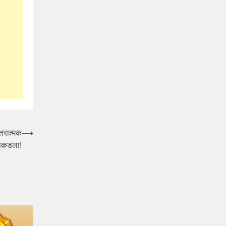
्तरात्मक
⟶
 पकडला!