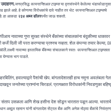
ंत उदाहरण.
जगप्रसिद्ध
फायनान्शिअल टाइम्स
या वृत्तसंस्थेने केलेल्या भंडाफोडानुस
ड झाले आहे. हे कोणत्या विरोधकांचे दावे नाहीत तर थेट
फायनान्शिअल टाइम्स
चे
आहे: हा आकडा
२३४ अब्ज डॉलर
पर्यंत जाऊ शकतो.
य नावाच्या गुप्त सुरक्षा संस्थेने बँकांच्या संचालकांना बंदुकीच्या धाकाव
कर्जे दिली जी परत करण्याचा प्रश्नच नव्हता. शेल कंपन्या तयार केल्या, 
 आले.
लक्ष्मी नावाच्या इस्लामिक बँकेच्या संचालकाने स्वतः
फायनान्शिअल टाइम्स
ला
 घेण्यास भाग पाडले.
बिलिंग, हवाल्याद्वारे पैशांची खेप. बांगलादेशातही हाच नमुना अवलंबला गेल
ाखवून जनतेच्या प्रश्नांना चिरडलं. प्रत्यक्षात विरोधकांनी निवडणुका बहिष्
तेचा संताप उसळला आणि शेख हसीना देश सोडून भारतात पळून आल्या. भारताच
रधान अब्दुल रहमान यांनी बांगलादेश सेंट्रल बँक आणि अनेक मोठ्या बँकांचे नियंत्रण