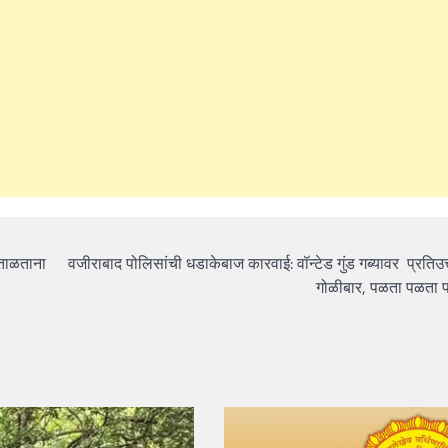
ाताळताना
वजीराबाद पोलिसांची धडाकेबाज कारवाई: वॉन्टेड गुंड गब्यावर प्रतिउत
गोळीबार, पळता पळता