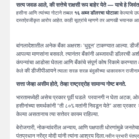
सत्य जवळ आले, की सत्तेचे राक्षसी रूप बाहेर येते — याचे हे जिव
हसीना आणि त्यांच्या गोटाने तब्बल
१६ अब्ज डॉलरचा घोटाळा
केल्याचे उघ
दस्तऐवजीकृत आरोप आहेत. काही सूत्रांचे म्हणणे तर आणखी भयानक 
बांगलादेशातील अनेक बँका अक्षरशः ‘धुवून’ टाकण्यात आल्या. डीजीपीआ
आपल्या माणसांना बसवले. त्यानंतर बँकांनी अब्जावधी डॉलरची अशी 
कंपन्यांचा आडोसा घेतला आणि बँकांचे संपूर्ण कोष रिकामे करण्यात
की डीजीपीआयने
केले
त्याला सरळ सरळ बंदुकीच्या धाकावरून राजीनामा
सत्ता जेव्हा असीम होते, तेव्हा राष्ट्रद्रोह सामान्य गोष्ट बनते.
भारतामध्येही असेच प्रकार पूर्वी घडले परवानगी न घेता अटक, ओव्हर
हसीनांच्या समर्थकांनी “ती ८०% मतांनी निवडून येते” असा प्रकार द
केल्या असतानाच त्या सत्तेवर कायम राहिल्या.
बेरोजगारी, नोकऱ्यांवरील अन्याय, आणि पक्षपाती धोरणांमुळे जन
पंतप्रधान नरेंद्र मोदी यांनी त्यांना आश्रय दिला.
नवीन प्रभारी पंतप्