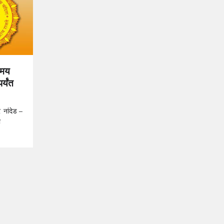
्मय
र्यंत
र नांदेड –
ी