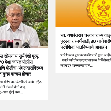
स्व. यशवंतराव चव्हाण राज्य वाङ
पुरस्कार स्पर्धेसाठी;30 जानेवारीप
प्रवेशिका पाठविण्याचे आवाहन
प्रवेशिका व पुस्तके पाठविण्याची मुदत जाही
 सोमनाथ सुर्यवंशी मृत्यू
मराठी भाषेतील उत्कृष्ट वाङ्मय निर्मितीसाठ
0 पेक्षा जास्त पोलीस
महाराष्ट्र शासनाच्यावतीने…
ि पोलीस अंमलदारांविरुध्द
गुन्हा दाखल होणार
च्या औरंगाबाद खंडपीठाचे आदेश ; ऍड.
ंनी मांडली होती बाजू
धी)-आज मुंबई उच्च…