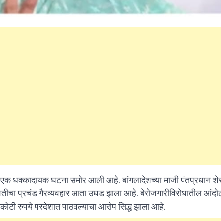
What Is a Front-End Deve
How to Become One, Salary
Kanthak Suryatale
April 30, 202
ना एक धक्कादायक घटना समोर आली आहे. बांगलादेशच्या माजी पंतप्रधान श
ोवतीचा प्रचंड गैरव्यवहार आता उघड झाला आहे. बेरोजगारीविरोधातील आंद
ो कोटी रुपये परदेशात पाठवल्याचा आरोप सिद्ध झाला आहे.