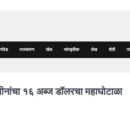
नांदेड
राजकारण
खेळ
सांस्कृतिक
लेख
शेती
जा
ीनांचा १६ अब्ज डॉलरचा महाघोटाळा