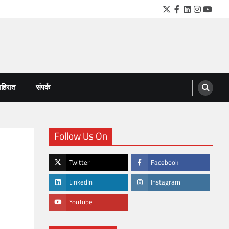
Twitter
Facebook
LinkedIn
Instagra
YouTu
हिरात
संपर्क
Follow Us On
Twitter
Facebook
LinkedIn
Instagram
YouTube