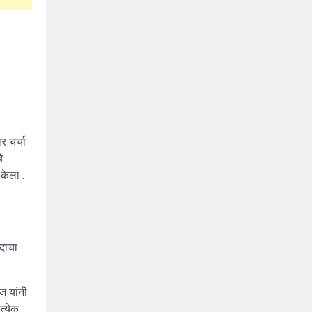
र चर्चा
े
 केला .
्दाचा
ज यांनी
त्येक