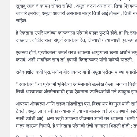
सुखदुःखात ते कायम सोबत राहिले . अमृता तरुण असताना, तिचा प्रियक
जाणारे इमरोज, अमृता आजारी असताना मात्र तिची आई होऊन , तिची नर्स 
राहिले.
हे ऐकताना उपस्थितांच्या काळजाला प्रेमाचे पाझर फुटले होते. हा नि: स्वा
दाखवता, जोडीदाराला संपूर्ण स्वातंत्र्य देत, तिच्याशी/ त्याच्याशी एकरूप 
एकरूप होणं, प्रत्येकाला जमलं तरच आपल्या आयुष्याला खऱ्या अर्थाने समृद्ध
करावं, अशी भावनिक साद डॉ. वृषाली किन्हाळकर यांनी यावेळी घातली.
संवेदनशील कवी प्रा. मनोज बोरगावकर यांनी अमृता प्रीतम यांच्या मना
” स्वातंत्र्य ” या पुरोगामी भूमिकेचा अभिमानाने उल्लेख केला. जगाचा निरो
तिची आश्वासक अंतर्मनाचाची हाक ऐकताना उपस्थितांची मने व्याकुळ झाल
आपल्या ओघवत्या आणि सहज मांडणीतून प्रा. विश्वाधार देशमुख यांनी साहिर
ठेवले . अमृताला न स्वीकारण्यामागचे त्यांच्या बालमनावरील दडपणाचे पडदे
स्त्री त्यांची आई . अन्य स्त्री आपल्या जीवनात आली तर आपल्या “अम्मी 
मात्र न्हाऊन निघाले, हे सांगताना प्रेमाची उंची गगनाला भिडली होती ; 