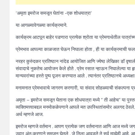
‘अमृता इमरोज समजून घेतांना -एक शोधयात्रा’
या आगळ्यावेगळ्या कार्यक्रमाने.
कार्यक्रम आटपून बाहेर पडणारा प्रत्येक श्रोता या प्रेमगाथेतील पात्रा
प्रेमभाव आपल्या काळजात घेऊन निघाला होता , ही या कार्यक्रमाची फल
नरहर कुरुंदकर प्रतिष्ठान नांदेड आयोजित आणि ज्येष्ठ लेखिका डॉ वृषाल
संवादाचे नुकतेच आयोजन केले होते . प्रेम रसात न्हाऊन निघालेल्या या हृदय
मान्यवरांच्या हस्ते पुष्प पूजन करण्यात आले . त्यानंतर प्रतिष्ठानचे अध्
मनामनात प्रेमभावाचे जागरण करणारी, या संवाद सोहळ्याची संकल्पना प्रा
अमृता – इमरोज समजून घेताना एक शोधयात्रा मध्ये ” ती आहेच” या पुस्त
व्यक्तिमत्त्वाबद्दल मनमोकळेपणाने आपले मत उपस्थितांसमोर अलगद ठेवले. न
अर्थ म्हणजे आज.
इमरोज म्हणजे वर्तमान . आपण प्रत्येक जण वर्तमानात आणि आज मध्ये जगले
उदार अंतःकरणाने समजून घेतले . जे तिला आवडते ते सर्व माझेही आहे, आणि