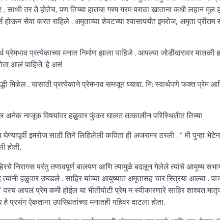
र , साथी तर ते होतेच, पण तिच्या हातचा गरम गरम पराठा खाताना कधी लहान मूल
होऊन सेवा करत राहिले . अमृताच्या शेवटच्या श्वासापर्यंत इमरोज, अमृता प्रीतम
र्थ प्रेमभाव प्रत्येकाच्या मनात निर्माण झाला पाहिजे . आपल्या जोडीदारावर मालकी 
होता आलं पाहिजे. हे असं
ी मिळेल . यासाठी प्रत्येकाने प्रेमभाव समजून घ्यावा. नि: स्वार्थपणे फक्त प्रेम आ
तील अनेक नाजूक विषयांवर हळुवार फुंकर घालत तत्कालीन परिस्थितीत तिच्या
प घेण्यापूर्वी इमरोज साठी तिने लिहिलेली कविता ही अजरामर ठरली . ” मी पुन्हा भेटेन
ी होती.
चे निरागस परंतु तणावपूर्ण बालपण आणि त्यामुळे बदलून गेलेले त्यांचे आयुष्य सभा
 त्यांनी हळुवार उघडले . साहिर यांच्या आयुष्यात अमृतासह चार स्त्रिया आल्या . पा
” वरचं आपलं प्रेम कमी होईल या भीतीपोटी प्रेम न स्वीकारणारे साहिर शाश्वत मातृप
तर हे प्रसंग ऐकताना उपस्थितांच्या मनातही गहिवर दाटला होता.