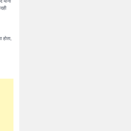
े यांनी
ादही
ा होता,