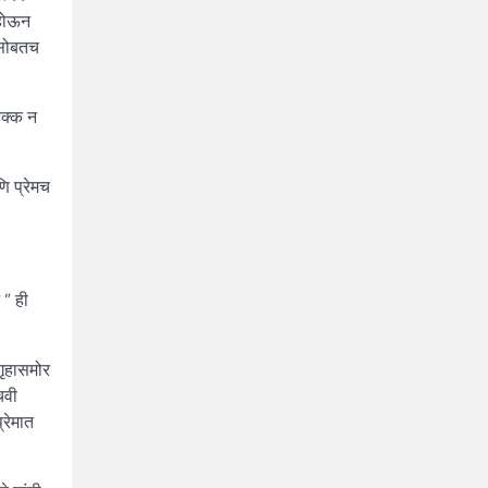
 होऊन
 सोबतच
हक्क न
णि प्रेमच
 ” ही
गृहासमोर
चवी
्रेमात