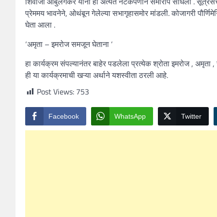
शिवाजी आंबुलगेकर यांनी ही अत्यंत नेटकेपणाने समारोप साधला . सूत्रसं
प्रेममय भावनेने, ओथंबून गेलेल्या सभागृहासमोर मांडली. कोजागरी पौर्णिम
घेता आला .
‘अमृता – इमरोज समजून घेताना ‘
हा कार्यक्रम संपल्यानंतर बाहेर पडलेला प्रत्येक श्रोता इमरोज , अमृत
ही या कार्यक्रमाची खऱ्या अर्थाने यशस्वीता ठरली आहे.
Post Views:
753
Facebook
WhatsApp
Twitter