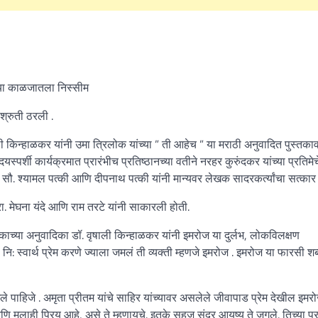
ंच्या काळजातला निस्सीम
श्रुती ठरली .
ी किन्हाळकर यांनी उमा त्रिलोक यांच्या ” ती आहेच ” या मराठी अनुवादित पुस्तकाव
स्पर्शी कार्यक्रमात प्रारंभीच प्रतिष्ठानच्या वतीने नरहर कुरुंदकर यांच्या प्रतिमेच
यक्षा सौ. श्यामल पत्की आणि दीपनाथ पत्की यांनी मान्यवर लेखक सादरकर्त्यांचा सत्कार
. मेघना यंदे आणि राम तरटे यांनी साकारली होती.
काच्या अनुवादिका डॉ. वृषाली किन्हाळकर यांनी इमरोज या दुर्लभ, लोकविलक्षण
ि: स्वार्थ प्रेम करणे ज्याला जमलं ती व्यक्ती म्हणजे इमरोज . इमरोज या फारसी शब
 पाहिजे . अमृता प्रीतम यांचे साहिर यांच्यावर असलेले जीवापाड प्रेम देखील इमरो
 मलाही प्रिय आहे, असे ते म्हणायचे. इतके सहज सुंदर आयुष्य ते जगले. तिच्या प्र