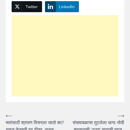
Twitter
LinkedIn
Post
⟵
⟶
मतांसाठी श्रावण विसरला जातो का?
संख्याबळाचा तुटलेला धागा: मोदी
navigation
राहुल,तेजस्वी वर टीका, ललन
सरकारची ‘उद्धव’ नावाची गरज