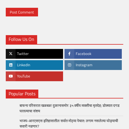
Follow Us On
Twitter
Facebook
LinkedIn
Instagram
YouTube
Popular Posts
बाफना परिसरात खळबळ! दुकानासमोर ३५ वर्षीय व्यक्तीचा मृतदेह; डोक्यात दगड
घातल्याचा संशय
भाजप-आरएसएस इतिहासातील सर्वात मोठ्या पेचात: लगाम नसलेल्या घोड्याची
सवारी नडणार?