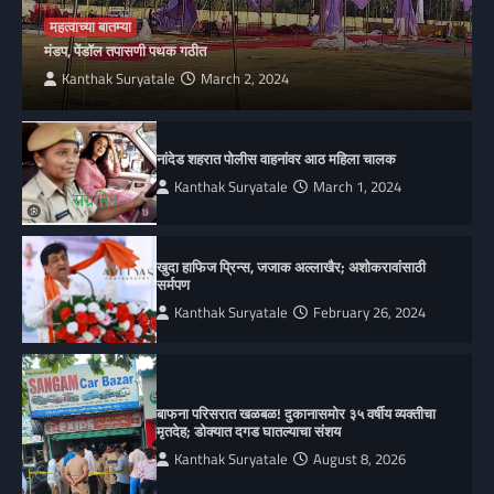
महत्वाच्या बातम्या
मंडप, पेंडॉल तपासणी पथक गठीत
Kanthak Suryatale
March 2, 2024
नांदेड शहरात पोलीस वाहनांवर आठ महिला चालक
Kanthak Suryatale
March 1, 2024
खुदा हाफिज प्रिन्स, जजाक अल्लाखैर; अशोकरावांसाठी
सर्मपण
Kanthak Suryatale
February 26, 2024
बाफना परिसरात खळबळ! दुकानासमोर ३५ वर्षीय व्यक्तीचा
मृतदेह; डोक्यात दगड घातल्याचा संशय
Kanthak Suryatale
August 8, 2026