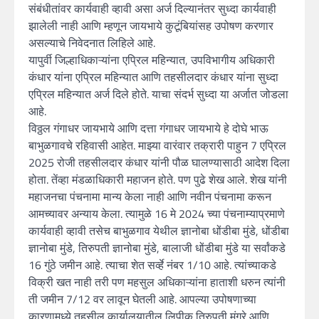
संबंधीतांवर कार्यवाही व्हावी असा अर्ज दिल्यानंतर सुध्दा कार्यवाही
झालेली नाही आणि म्हणून जायभाये कुटूंबियांसह उपोषण करणार
असल्याचे निवेदनात लिहिले आहे.
यापुर्वी जिल्हाधिकाऱ्यांना एप्रिल महिन्यात, उपविभागीय अधिकारी
कंधार यांना एप्रिल महिन्यात आणि तहसीलदार कंधार यांना सुध्दा
एप्रिल महिन्यात अर्ज दिले होते. याचा संदर्भ सुध्दा या अर्जात जोडला
आहे.
विठ्ठल गंगाधर जायभाये आणि दत्ता गंगाधर जायभाये हे दोघे भाऊ
बाभुळगावचे रहिवासी आहेत. माझ्या वारंवार तक्रारी पाहुन 7 एप्रिल
2025 रोजी तहसीलदार कंधार यांनी पौळ घालण्यासाठी आदेश दिला
होता. तेंव्हा मंडळाधिकारी महाजन होते. पण पुढे शेख आले. शेख यांनी
महाजनचा पंचनामा मान्य केला नाही आणि नवीन पंचनामा करून
आमच्यावर अन्याय केला. त्यामुळे 16 मे 2024 च्या पंचनाम्याप्रमाणे
कार्यवाही व्हावी तसेच बाभुळगाव येथील ज्ञानोबा धोंडीबा मुंडे, धोंडीबा
ज्ञानोबा मुंडे, तिरुपती ज्ञानोबा मुंडे, बालाजी धोंडीबा मुंडे या सर्वांकडे
16 गुंठे जमीन आहे. त्याचा शेत सर्व्हे नंबर 1/10 आहे. त्यांच्याकडे
विक्री खत नाही तरी पण महसुल अधिकाऱ्यांना हाताशी धरुन त्यांनी
ती जमीन 7/12 वर लावून घेतली आहे. आपल्या उपोषणाच्या
कारणामध्ये तहसील कार्यालयातील लिपीक तिरुपती मंगरे आणि