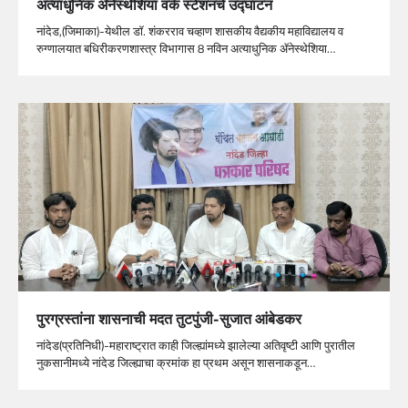
अत्याधुनिक ॲनेस्थेशिया वर्क स्टेशनचे उद्घाटन
नांदेड,(जिमाका)-येथील डॉ. शंकरराव चव्हाण शासकीय वैद्यकीय महाविद्यालय व
रुग्णालयात बधिरीकरणशास्त्र विभागास 8 नविन अत्याधुनिक ॲनेस्थेशिया…
पुरग्रस्तांना शासनाची मदत तुटपुंजी-सुजात आंबेडकर
नांदेड(प्रतिनिधी)-महाराष्ट्रात काही जिल्ह्यांमध्ये झालेल्या अतिवृष्टी आणि पुरातील
नुकसानीमध्ये नांदेड जिल्ह्याचा क्रमांक हा प्रथम असून शासनाकडून…