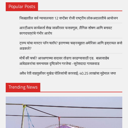
Popular Posts
जिल्ह्यातील सर्व न्यायालयात 12 सप्टेंबर रोजी राष्ट्रीय लोकअदालतीचे आयोजन
आरटीआय कार्यकर्ता शेख जाकीरवर फसवणूक, लैंगिक शोषण आणि बनावट
कागदपत्रांचे गंभीर आरोप
ट्रम्प यांचा मास्टर प्लॅन फ्लॉप? इराणच्या चक्रव्यूहात अमेरिका आणि इस्रायल कसे
अडकले?
मोर्चे की चर्चा? आरक्षणाच्या वादावर तोडगा काढण्यासाठी एड. बाळासाहेब
आंबेडकरांचा समन्वयक दृष्टिकोन गरजेचा -सुरेशदादा गायकवाड
अवैध रेती वाहतुकीवर मुखेड पोलिसांची कारवाई; 40.25 लाखांचा मुद्देमाल जप्त
Trending News