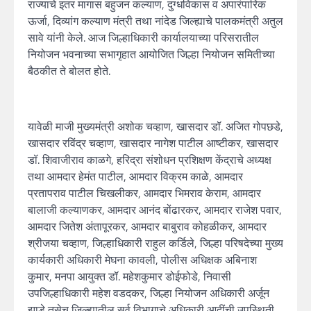
राज्याचे इतर मागास बहुजन कल्याण, दुग्धविकास व अपारंपारिक
ऊर्जा, दिव्यांग कल्याण मंत्री तथा नांदेड जिल्ह्याचे पालकमंत्री अतुल
सावे यांनी केले. आज जिल्हाधिकारी कार्यालयाच्या परिसरातील
नियोजन भवनाच्या सभागृहात आयोजित जिल्हा नियोजन समितीच्या
बैठकीत ते बोलत होते.
यावेळी माजी मुख्यमंत्री अशोक चव्हाण, खासदार डॉ. अजित गोपछडे,
खासदार रविंद्र चव्हाण, खासदार नागेश पाटील आष्टीकर, खासदार
डॉ. शिवाजीराव काळगे, हरिद्रा संशोधन प्रशिक्षण केंद्राचे अध्यक्ष
तथा आमदार हेमंत पाटील, आमदार विक्रम काळे, आमदार
प्रतापराव पाटील चिखलीकर, आमदार भिमराव केराम, आमदार
बालाजी कल्याणकर, आमदार आनंद बोंढारकर, आमदार राजेश पवार,
आमदार जितेश अंतापूरकर, आमदार बाबुराव कोहळीकर, आमदार
श्रीजया चव्हाण, जिल्हाधिकारी राहुल कर्डिले, जिल्हा परिषदेच्या मुख्य
कार्यकारी अधिकारी मेघना कावली, पोलीस अधिक्षक अबिनाश
कुमार, मनपा आयुक्त डॉ. महेशकुमार डोईफोडे, निवासी
उपजिल्हाधिकारी महेश वडदकर, जिल्हा नियोजन अधिकारी अर्जून
झाडे तसेच जिल्ह्यातील सर्व विभागाचे अधिकारी आदींची उपस्थिती