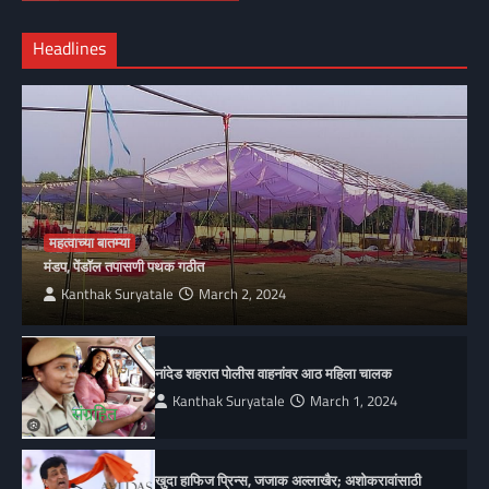
Headlines
महत्वाच्या बातम्या
मंडप, पेंडॉल तपासणी पथक गठीत
Kanthak Suryatale
March 2, 2024
नांदेड शहरात पोलीस वाहनांवर आठ महिला चालक
Kanthak Suryatale
March 1, 2024
खुदा हाफिज प्रिन्स, जजाक अल्लाखैर; अशोकरावांसाठी