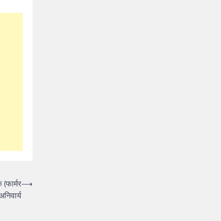
(फार्मर
⟶
अनिवार्य