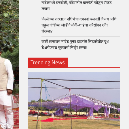
नांदेडमध्ये घरफोडी, मंदिरातील दानपेटी फोडून रोकड
लंपास
दिल्लीच्या तख्ताला दक्षिणेचा दणका! थलपती विजय आणि
राहुल गांधींच्या जोडीने मोदी-शाहंचा परिसीमन प्लॅन
रोखला?
काही तासातच नांदेड पुन्हा हादरले! सिडकोतील दूध
डेअरीजवळ युवकाची निर्घृण हत्या!
Trending News
loper?
, Skills
1