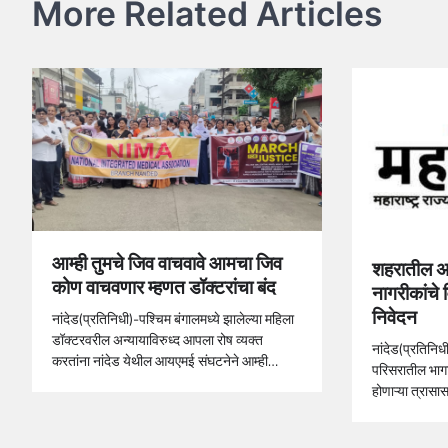
More Related Articles
आम्ही तुमचे जिव वाचवावे आमचा जिव
शहरातील 
कोण वाचवणार म्हणत डॉक्टरांचा बंद
नागरीकांचे 
निवेदन
नांदेड(प्रतिनिधी)-पश्चिम बंगालमध्ये झालेल्या महिला
डॉक्टरवरील अन्यायाविरुध्द आपला रोष व्यक्त
नांदेड(प्रतिनि
करतांना नांदेड येथील आयएमई संघटनेने आम्ही…
परिसरातील भागात
होणाऱ्या त्रा