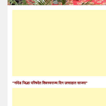
*नांदेड जिल्हा परिषदेत शिवस्वराज्य दिन उत्साहात साजरा*