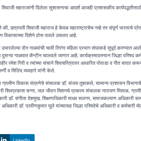
पती शिवाजी महाराजांनी दिलेला सुशासनाचा आदर्श आजही प्रशासकीय कार्यपद्धतीसाठ
ी, छत्रपती शिवाजी महाराज हे केवळ महाराष्ट्राचेच नव्हे तर संपूर्ण भारताचे प्रे
मीण विकासाच्या दिशेने ठोस पावले उचलत आहे.
त उभारलेल्या दोन गाळ्यांची चावी तिरंगा महिला प्रभाग संघाकडे सुपूर्द करण्यात आल
न दुसऱ्या गाळ्यात कॅन्टीन चालवले जाणार आहे. कार्यक्रमादरम्यान जिल्हा परिषद कर्
हीर रमेश गिरी व त्यांच्या संचाने शिवचरित्रावर आधारित पोवाडा व गीत सादर करू
ी व मिलिंद व्यवहारे यांनी केले.
्हा ग्रामीण विकास यंत्रणेचे संचालक डॉ. संजय तुबाकले, सामान्य प्रशासन विभागाच
धिकारी शिवप्रकाश चन्ना, जल जीवन मिशनचे प्रकल्प संचालक नारायण मिसाळ, ग्राम
धिकारी डॉ. संगीता देशमुख, शिक्षणाधिकारी माधव सलगर, समाजकल्याण अधिकारी सत्ये
धिकारी डॉ. प्रवीणकुमार घुले यांच्यासह जिल्हा परिषदेचे अधिकारी व कर्मचारी मो
LinkedIn