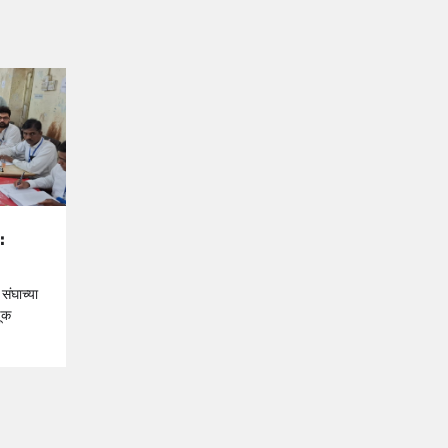
:
 संघाच्या
ूक