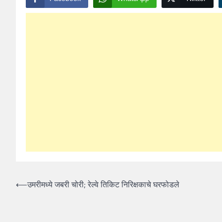
Post
⟵
उमरीमध्ये जबरी चोरी; रेल्वे तिकिट निरिक्षकाचे घरफोडले
navigation