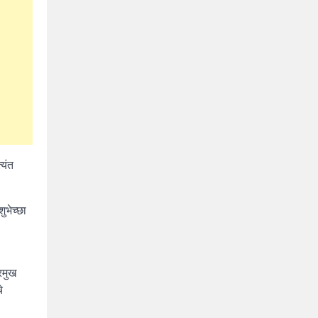
्यंत
ुभेच्छा
रमुख
े