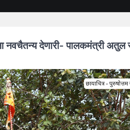
ीला नवचैतन्य देणारी- पालकमंत्री अतुल 