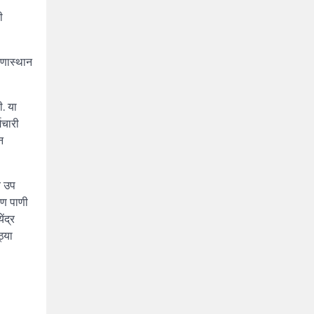
ी
रणास्थान
ी. या
मचारी
न
े उप
ीण पाणी
ंद्र
ठ्या