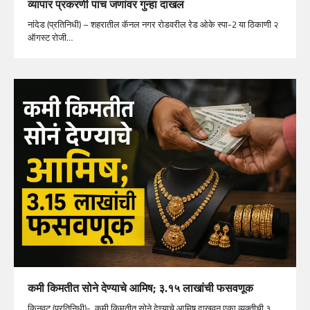
व्यापार प्रकरणी पाच जणांवर गुन्हा दाखल
नांदेड (प्रतिनिधी) – शहरातील कॅनल नगर रोडवरील रेड ओके स्पा-2 या ठिकाणी २
ऑगस्ट रोजी…
कमी किमतीत सोने देण्याचे आमिष; ३.१५ लाखांची फसवणूक
किनवट (प्रतिनिधी)- कमी किमतीत सोने देण्याचे आमिष दाखवून एका व्यक्तीची ३