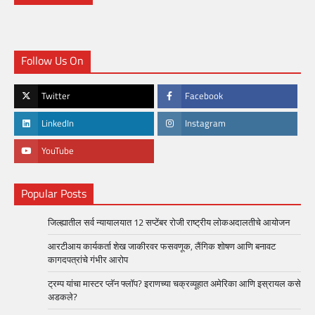
Follow Us On
Twitter
Facebook
LinkedIn
Instagram
YouTube
Popular Posts
जिल्ह्यातील सर्व न्यायालयात 12 सप्टेंबर रोजी राष्ट्रीय लोकअदालतीचे आयोजन
आरटीआय कार्यकर्ता शेख जाकीरवर फसवणूक, लैंगिक शोषण आणि बनावट
कागदपत्रांचे गंभीर आरोप
ट्रम्प यांचा मास्टर प्लॅन फ्लॉप? इराणच्या चक्रव्यूहात अमेरिका आणि इस्रायल कसे
अडकले?