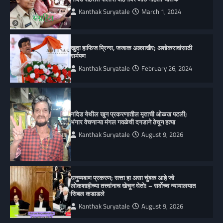
Kanthak Suryatale
March 1, 2024
खुदा हाफिज प्रिन्स, जजाक अल्लाखैर; अशोकरावांसाठी
सर्मपण
Kanthak Suryatale
February 26, 2024
नांदेड येथील खुन प्रकरणातील मृताची ओळख पटली;
भंगार वेचणाऱ्या मंगल गवळेची दगडाने ठेचून हत्या
Kanthak Suryatale
August 9, 2026
धनुष्यबाण प्रकरण; सत्ता हा असा चुंबक आहे जो
लोकशाहीच्या तत्त्वांनाच खेचून घेतो! – सर्वोच्च न्यायालयात
सिबल कडाडले
Kanthak Suryatale
August 9, 2026