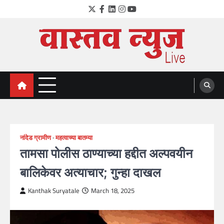
Skip
Twitter
Facebook
LinkedIn
Instagram
YouTube
to
content
VastavNEWSLive.com
a leading NEWS portal of Maharahstra
नांदेड ग्रामीण
महत्वाच्या बातम्या
तामसा पोलीस ठाण्याच्या हद्दीत अल्पवयीन
बालिकेवर अत्याचार; गुन्हा दाखल
Kanthak Suryatale
March 18, 2025