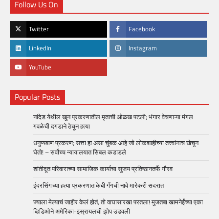
Follow Us On
Twitter
Facebook
LinkedIn
Instagram
YouTube
Popular Posts
नांदेड येथील खुन प्रकरणातील मृताची ओळख पटली; भंगार वेचणाऱ्या मंगल
गवळेची दगडाने ठेचून हत्या
धनुष्यबाण प्रकरण; सत्ता हा असा चुंबक आहे जो लोकशाहीच्या तत्त्वांनाच खेचून
घेतो! – सर्वोच्च न्यायालयात सिबल कडाडले
शांतीदूत परिवाराच्या सामाजिक कार्याचा सुजय प्रतिष्ठानतर्फे गौरव
इंदरसिंगच्या हत्या प्रकरणात केबी गँगची नावे मारेकरी सदरात
ज्याला मेल्याचं जाहीर केलं होतं, तो वाघासारखा परतला! मुजतबा खामनेईंच्या एका
व्हिडिओने अमेरिका-इस्रायलची झोप उडवली