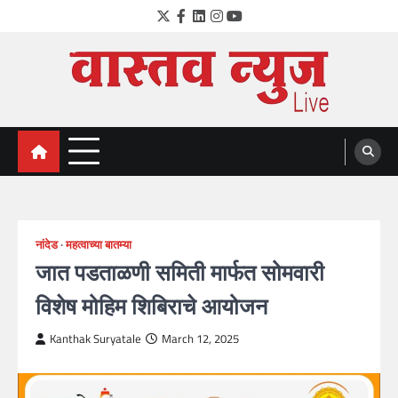
Skip
Twitter
Facebook
LinkedIn
Instagram
YouTube
to
content
VastavNEWSLive.com
a leading NEWS portal of Maharahstra
नांदेड
महत्वाच्या बातम्या
जात पडताळणी समिती मार्फत सोमवारी
विशेष मोहिम शिबिराचे आयोजन
Kanthak Suryatale
March 12, 2025