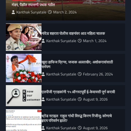
मंडप, पेंडॉल तपासणी पथक गठीत
Kanthak Suryatale
March 2, 2024
नांदेड शहरात पोलीस वाहनांवर आठ महिला चालक
Kanthak Suryatale
March 1, 2024
खुदा हाफिज प्रिन्स, जजाक अल्लाखैर; अशोकरावांसाठी
सर्मपण
Kanthak Suryatale
February 26, 2024
एलपीजी ग्राहकांनी १५ ऑगस्टपूर्वी ई-केवायसी पूर्ण करावी
Kanthak Suryatale
August 9, 2026
थ्रेड स्टाइल राहुल गांधी विरुद्ध किरण रिजीजू: कोणाचे
हृदय परिवर्तन झाले?
Kanthak Suryatale
August 9, 2026