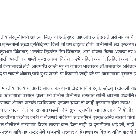
रतीय संस्कृतीमध्ये आपल्या मित्राची आई सुध्दा आपलीच आई असते असे मानण्याची 
मुस्लिमांनी सुध्दा प्रतिक्रिया दिली. ती पण वाईटच होती. पोलीसांनी सर्व प्रकरण
ुस्थान जिंदाबाद, भारतीय क्रिकेट टिम जिंदाबाद, अशा घोषणा दिल्या असत्या तर आ
 झाली असती तर आम्ही सुध्दा त्याच्या विरोधात उभे राहिलो असतो, लिहिलो असतो. पण
 देण्यासारखे होते. आजपर्यंत आम्ही महु या गावाला भारतरत्न डॉ.बाबासाहेब आंबेडकर
ाद या नावाने ओळखू याचे दु:ख वाटते. या ठिकाणी काही घरे पण जाळण्याचा प्रयत्न झ
 भारतीय विजयाचा आनंद साजरा करणाऱ्या टोळक्याने वाहतुक खोळंबून टाकली. व
के फोडण्याचा प्रयत्न झाला. मग पोलीस पोलीसच असतात त्यांनी आपल्या पध्दतीने क
ीसाच्या अंगावर फटाके उडविण्याचा प्रयत्न झाला तो काही मुस्लमान होता काय?
च एक घटना तेलंगणा राज्यात घडली. तेथे सुध्दा ट्राफीक जाम झाला आणि पोलीसा
ावतीच्या घटनेवर काही न बोलणारे मोदींच्या व्हाटसऍपचे प्रमुख अमित मालवी यांनी
तील पोलीसने भारताच्या विजय साजरा करू दिला नाही. हा दुप्पटीपणा आहे की, नाही
 मध्यप्रदेश आणि महाराष्ट्र येथे भाजपची सरकार आहे म्हणून त्याविरुध्द अमित मालवी 