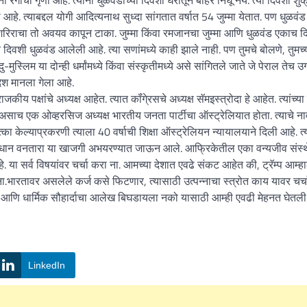
रंगाची गृणा आहे. त्यांनी धुळवंडीच्या दिवशी घरातून बाहेर निघू नये. त्या दिवशी शुक
मा आहे. त्याबद्दल योगी आदित्यनाथ सुध्दा सांगतात वर्षात 54 जुम्मा येतात. पण धुळव
 शरिराचा तो अवयव कापून टाका. जुम्मा किंवा रमजानचा जुम्मा आणि धुळवंड एकाच द
दिवशी धुळवंड आलेली आहे. त्या सणांमध्ये काही झाले नाही. पण तुमचे बोलणे, तुमच्
ुस्लिम या दोन्ही धर्मांमध्ये किंवा संस्कृतीमध्ये असे सांगितले जाते जे पेराल तेच उ
ेश मानला गेला आहे.
कीय पक्षांचे अध्यक्ष आहेत. त्यात कॉंगे्रसचे अध्यक्ष सॅमइस्त्रोदा हे आहेत. त्यांच्य
साच एक ओव्हरसिज अध्यक्ष भारतीय जनता पार्टीचा ऑस्ट्रेलियात होता. त्याचे ना
ा केल्याप्रकरणी त्याला 40 वर्षाची शिक्षा ऑस्ट्रेलियन न्यायालयाने दिली आहे. त्
प्रधान वनतारा या खाजगी अभयरण्यात जाऊन आले. आफ्रिकेतील एका वन्यजीव संस्थेन
ा सर्व विषयांवर चर्चा करा ना. आमच्या देशात एवढे संकट आहेत की, ट्रॅम्प आम्ह
.भारतावर असलेले कर्ज कसे फिटणार, त्यासाठी उत्पन्नाचा स्त्रोत काय यावर चर्
क आणि धार्मिक सौहार्दाचा आलेख बिघडायला नको यासाठी आम्ही एवढी मेहनत घेतली
LinkedIn