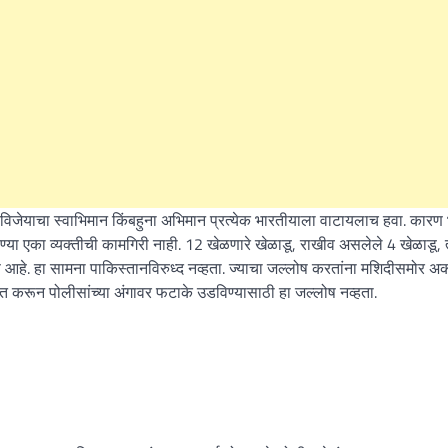
महत्वाच्या बातम्या
What Is a Front-End Deve
How to Become One, Salary
Kanthak Suryatale
April 30, 202
 विजेयाचा स्वाभिमान किंबहुना अभिमान प्रत्येक भारतीयाला वाटायलाच हवा. कारण 
ण्या एका व्यक्तीची कामगिरी नाही. 12 खेळणारे खेळाडू, राखीव असलेले 4 खेळाडू, त्
ण आहे. हा सामना पाकिस्तानविरुध्द नव्हता. ज्याचा जल्लोष करतांना मशिदीसमोर 
 करून पोलीसांच्या अंगावर फटाके उडविण्यासाठी हा जल्लोष नव्हता.