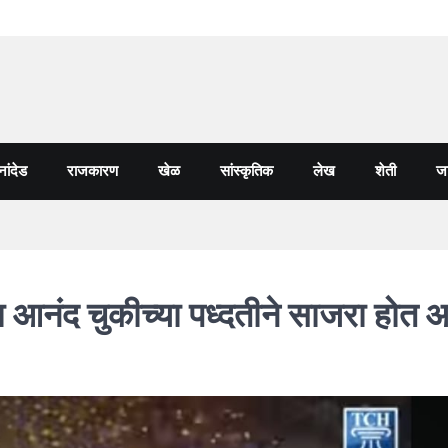
नांदेड
राजकारण
खेळ
सांस्कृतिक
लेख
शेती
जा
ा आनंद चुकीच्या पध्दतीने साजरा होत आ