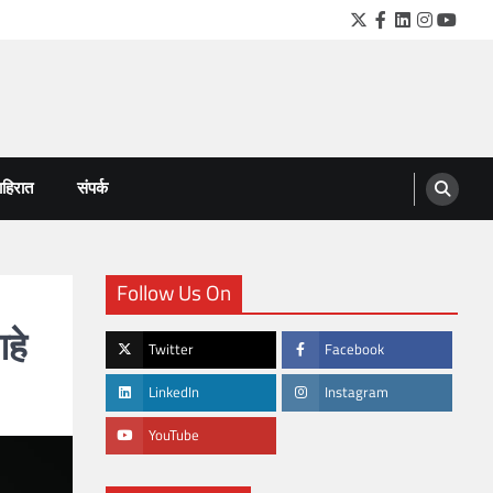
Twitter
Facebook
LinkedIn
Instagra
YouTu
हिरात
संपर्क
Follow Us On
हे
Twitter
Facebook
LinkedIn
Instagram
YouTube