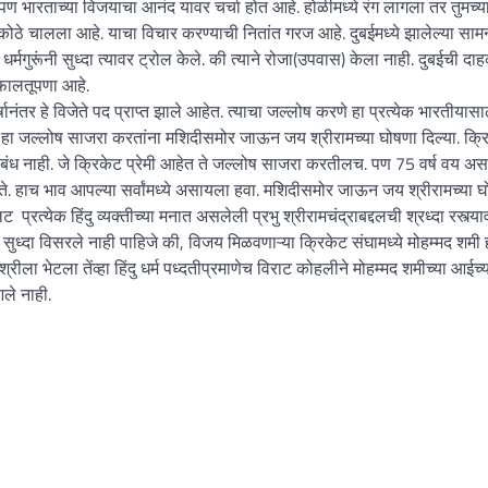
पण भारताच्या विजयाचा आनंद यावर चर्चा होत आहे. होळीमध्ये रंग लागला तर तुमच्य
ठे चालला आहे. याचा विचार करण्याची नितांत गरज आहे. दुबईमध्ये झालेल्या सामन
्मगुरूंनी सुध्दा त्यावर ट्रोल केले. की त्याने रोजा(उपवास) केला नाही. दुबईची दा
 फालतूपणा आहे.
तर हे विजेते पद प्राप्त झाले आहेत. त्याचा जल्लोष करणे हा प्रत्येक भारतीयासा
े हा जल्लोष साजरा करतांना मशिदीसमोर जाऊन जय श्रीरामच्या घोषणा दिल्या. क्र
ंध नाही. जे क्रिकेट प्रेमी आहेत ते जल्लोष साजरा करतीलच. पण 75 वर्ष वय अस
े. हाच भाव आपल्या सर्वांमध्ये असायला हवा. मशिदीसमोर जाऊन जय श्रीरामच्या 
रत्येक हिंदु व्यक्तीच्या मनात असलेली प्रभु श्रीरामचंद्राबद्दलची श्रध्दा रस्त्या
 सुध्दा विसरले नाही पाहिजे की, विजय मिळवणाऱ्या क्रिकेट संघामध्ये मोहम्मद शमी 
रीला भेटला तेंव्हा हिंदु धर्म पध्दतीप्रमाणेच विराट कोहलीने मोहम्मद शमीच्या आईच्
ले नाही.