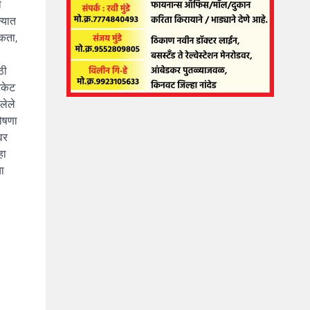
ा
्यात
हकता,
ठी
िकेट
लेले
घोषणा
वर
हा
या