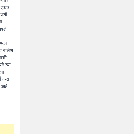
्रवार
ंड एकच
िवशी
या
गवले.
ा एका
व बालेश
याची
े त्या
ाला
चा करा
 आहे.