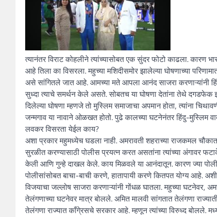
त्यानंतर विराट कोहलीने त्यांच्यासोबत एक सुंदर फोटो काढला. कारण भा
आहे तिला का विसरला. महुच्या मशिदीसमोर झालेल्या घोषणाच्या परिणामात 
असे सांगितले जात आहे. आमच्या मते आपला आनंद साजरा करणाऱ्यांनी हिंद
सुध्दा त्याचे समर्थन केले असते. सोबतच या घोषणा देतांना तेथे दगडफेक
दिलेल्या घोषणा म्हणजे तो मुस्लिम समाजाचा अपमान होता, त्यांना चिथावणी
जन्मगाव या नावाने ओळखत होतो. पुढे कालच्या घटनेनंतर हिंदु-मुस्लिम व
लवकर विसरता येईल काय?
अशा प्रकार महुमध्येच घडला नाही. अमरावती शहराच्या राजकमल चौकात
सुरळीत करण्यासाठी पोलीस प्रयत्न करत असतांना त्यांच्या अंगावर फटा
केली आणि गुन्हे दाखल केले. काय मिळवले या आनंदातून. कारण ज्या पोल
पोलीसांसोबत बाचा-बाची करणे, हातापायी करणे कितपत योग्य आहे. अशी
विजयाचा जल्लोष साजरा करणाऱ्यांनी गोंधळ घातला. महुच्या घटनेवर, अमर
तेलंगणाच्या घटनेवर मात्र बोलले. अमित मालवी सांगतात तेलंगणा राज्या
तेलंगणा राज्यात कॉंगे्रसचे सरकार आहे. म्हणून त्यांच्या विरुध्द बोलले.