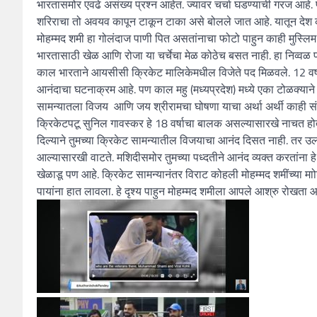
भारतासमोर एवढे असंख्य प्रश्न आहेत. ज्यावर चर्चा घडण्याची गरज आहे. 
शरिराचा तो अवयव कापून टाकून टाका असे बोलले जात आहे. यातून देश को
मोहम्मद शमी हा गोलंदाज पाणी पित असतांनाचा फोटो पाहुन काही मुस्लिम धर
भारतासाठी खेळ आणि रोजा या चर्चेचा मेळ कोठेच बसत नाही. हा निव्वळ
काल भारताने आयसीसी क्रिकेट मालिकेमधील विजेते पद मिळवले. 12 वर्षानं
आनंदाचा घटनाक्रम आहे. पण काल महु (मध्यप्रदेश) मध्ये एका टोळक्यान
सामन्यातला विजय आणि जय श्रीरामचा घोषणा याचा अर्था अर्थी काही संब
क्रिकेटपटू सुनिल गावस्कर हे 18 वर्षाचा बालक असल्यासारखे नाचत होत
दिल्याने तुमच्या क्रिकेट सामन्यातील विजयाचा आनंद दिसत नाही. तर उलट प्
आल्यासारखी वाटते. मशिदीसमोर तुमच्या पध्दतीने आनंद व्यक्त करतांना हे
खेळाडू पण आहे. क्रिकेट सामन्यानंतर विराट कोहली मोहम्मद शमींच्या माोश्
पायांना हात लावला. हे दृश्य पाहुन मोहम्मद शमीला आपले आश्रु रोखता आ