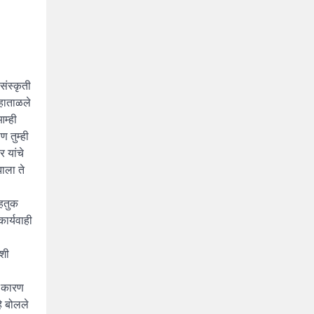
संस्कृती
 हाताळले
म्ही
 तुम्ही
 यांचे
ाला ते
ाहतुक
ार्यवाही
ंशी
. कारण
हे बोलले