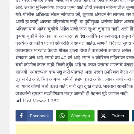
उत्तरप्रदेशमधील संबल जिल्ह्याचे पोलीस अधिक्षक असे सांगतात की, ज्यांना 
आहे. अर्थात मुस्लिमांच्या शब्दात जुम्मा आहे तोही रमजान महिन्यातील जुम्
येते. पोलीस अधिक्षक संबल सांगतात की, तुमच्या अंगावर रंग लागला. तर
आली हा काही आजचा पहिलावेळ नाही. या पुर्वीसुध्दा असंख्य वेळेस अशाच 
अधिकाऱ्यांचे आदेश चुकीचे आहेत याची जाण सुध्दा तुम्हाला नाही. असो हिंदु-म
कृपया चुकीचे पेरु नका कारण भारत हा देश अर्वाचिन काळापासून समृध्द द
प्रत्येक राजकीय पक्षाचे ओव्हरसिज अध्यक्ष आहेत. म्हणजे विदेशात सुध्दा राज
वक्तव्यावर भारतात केवढा गोंधळ झाला होता हे वाचकांना आठवत असेल. अ
धनकड असे आहे. त्याचे वय 40 वर्ष आहे. त्याने 5 कोरियन महिलांवर बलात्क
चर्चा कोणीच करत नाही. किती दुर्देव आहे ना. काल परवाच भारताचे पंत
खाजगी अभयरण्यात वन्य पशु कसे पोहचले असा प्रश्न उपस्थित केला आहे. य
त्रास देत आहे, चिन आमच्या जमीनी हडप करत आहेत. त्यावर चर्चा करा ना
ना. यावर कोणी चर्चा करत नाही. याचे खुप दु:ख वाटते. भारतात सामाजि
वाचकांनो तुमच्या मदतीशिवाय मात्र आमची ही मेहनत पुढे जाणार नाही.
Post Views:
1,282
Facebook
WhatsApp
Twitter