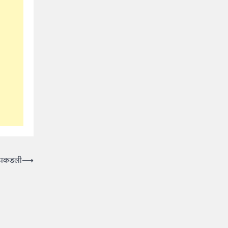
ी पकडली
⟶