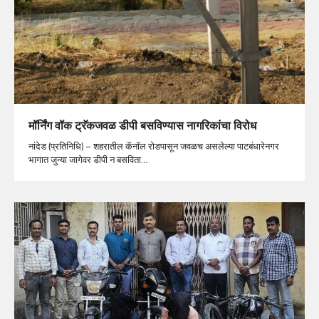
मॉर्निंग वॉक ट्रॅकजवळ डीपी बसविण्यास नागरिकांचा विरोध
नांदेड (प्रतिनिधि) – शहरातील कॅनॉल रोडपासून जवळच असलेल्या पाटबंधारेनगर
भागात जुन्या जागेवर डीपी न बसविता…