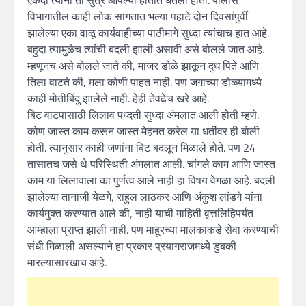
एकदा त्यांनी ती सुत्रे आपल्या हातात घेतली होती. पोलीस
विभागातील काही लोक सांगतात भल्या पहाटे दोन दिवसांपुर्वी
झालेल्या एका वाळू कार्यवाहीच्या पाठीमागे सुध्दा त्यांचाच हात आहे.
बहुदा त्यामुळेच त्यांची बदली झाली असावी असे बोलले जात आहे.
म्हणूनच असे बोलले जाते की, मांजर डोळे झाकून दुध पिते आणि
तिला वाटते की, मला कोणी पाहत नाही. पण जगाच्या डोळ्यामध्ये
काही मोतीबिंदु झालेले नाही. हेही तेवढेच खरे आहे.
बिट वाटपासाठी लिलाव पध्दती सुध्दा अंमलात आली होती म्हणे.
कोण जास्त काम करून जास्त मेहनत करेल या धर्तीवर ही बोली
होती. त्यानुसार काही जणांना बिट बदलून मिळाले होते. पण 24
तासातच जसे थे परिस्थिती अंमलात आली. चांगले काम आणि जास्त
काम या लिलावाला का पुर्णत्व आले नाही हा विषय वेगळा आहे. बदली
झालेल्या तानाजी येळगे, राहुल लाठकर आणि अंकुश लांडगे यांना
कार्यमुक्त करण्यात आले की, नाही याची माहिती वृत्तलिहिपर्यंत
आम्हाला प्राप्त झाली नाही. पण माहूरच्या मालकाकडे सेवा करण्याची
संधी मिळाली असल्याने हा प्रकार प्रयागराजमध्ये डुबकी
मारल्यासारखाच आहे.