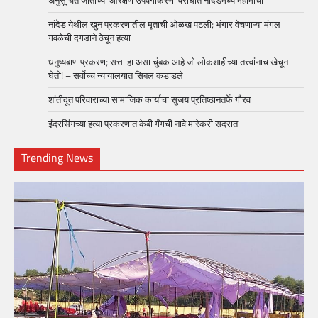
नांदेड येथील खुन प्रकरणातील मृताची ओळख पटली; भंगार वेचणाऱ्या मंगल
गवळेची दगडाने ठेचून हत्या
धनुष्यबाण प्रकरण; सत्ता हा असा चुंबक आहे जो लोकशाहीच्या तत्त्वांनाच खेचून
घेतो! – सर्वोच्च न्यायालयात सिबल कडाडले
शांतीदूत परिवाराच्या सामाजिक कार्याचा सुजय प्रतिष्ठानतर्फे गौरव
इंदरसिंगच्या हत्या प्रकरणात केबी गँगची नावे मारेकरी सदरात
Trending News