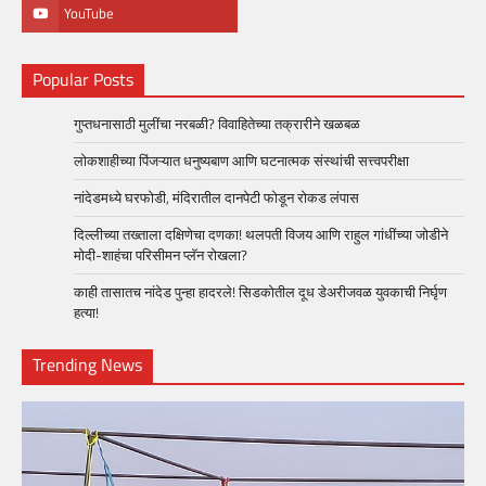
YouTube
Popular Posts
गुप्तधनासाठी मुलींचा नरबळी? विवाहितेच्या तक्रारीने खळबळ
लोकशाहीच्या पिंजऱ्यात धनुष्यबाण आणि घटनात्मक संस्थांची सत्त्वपरीक्षा
नांदेडमध्ये घरफोडी, मंदिरातील दानपेटी फोडून रोकड लंपास
दिल्लीच्या तख्ताला दक्षिणेचा दणका! थलपती विजय आणि राहुल गांधींच्या जोडीने
मोदी-शाहंचा परिसीमन प्लॅन रोखला?
काही तासातच नांदेड पुन्हा हादरले! सिडकोतील दूध डेअरीजवळ युवकाची निर्घृण
हत्या!
Trending News