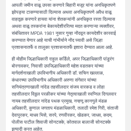
आपली जमीन वाळू उपसा करणारे बिहारी मजूर यांना अनधिकृतपणे
झोपड्या टाकण्यासाठी दिल्यास अथवा अनधिकृतपणे अवैध वाळू
वाहतूक करणारे हायवा यांना शेतकऱ्यांनी अनधिकृत रस्ता दिल्यास
अथवा वाळू तस्करांना बेकायदेशीररित्या मदत करणाऱ्या व्यक्तीवर,
संबंधितावर MPDA 1981 नुसार गुन्हा नोंदवून कायदेशीर कारवाई
करण्यात येणार आहे याची गांभीर्याने नोंद घ्यावी असे जिल्हा
प्रशासनातर्फे व तालुका प्रशासनातर्फे इशारा देण्यात आला आहे.
ही मोहीम जिल्हाधिकारी राहुल कर्डिले, अपर जिल्हाधिकारी पांडुरंग
बोरगावकर, निवासी उपजिल्हाधिकारी महेश वडतकर यांच्या
मार्गदर्शनाखाली उपविभागीय अधिकारी डॉ. सचिन खल्लाळ,
कंधारच्या उपविभागीय अधिकारी अरुणा संगेवार यांच्या
सनियंत्रणाखाली नांदेड तहसीलदार संजय वारकड व लोहा
तहसीलदार विठ्ठल परळीकर यांच्या नेतृत्वाखाली स्वप्निल दिगलवार
नायब तहसीलदार नांदेड पथक प्रमुख, नन्हणू कानगुले मंडळ
अधिकारी, कुणाल जगताप मंडळाधिकारी, तलाठी रमेश गिरी, संताजी
देवापुरकर, माधव भिसे, सरपे, रणवीरकर, खेडकर, जाधव, कदम,
पोलीस पाटील शिवाजी सोनटक्के, कोतवाल बालाजी सोनटक्के
इत्यादी करत आहेत.