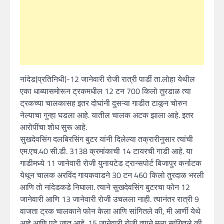
नांदेड(प्रतिनिधी)-12 जानेवारी रोजी रात्री पार्डी ता.लोहा येथील
एका धाब्यासमोरून ट्रकमधील 12 टन 700 किलो तुरडाळ त्या
ट्रकच्या चालकासह इतर दोघांनी दुसऱ्या गाडीत टाकून चोरुन
नेल्याचा गुन्हा घडला आहे. यातील चालक अटक झाला आहे. इतर
आरोपींचा शोध सुरू आहे.
सुखदेवसिंग दलबिरसिंग बुटर यांनी दिलेल्या तक्रारीनुसार त्यांची
एम.एच.40 सी.डी. 3138 क्रमांकाची 14 टायरची गाडी आहे. या
गाडीमध्ये 11 जानेवारी रोजी युनायटेड ट्रान्सपोर्ट बिजापुर कर्नाटक
येथून चालक अरविंद गायकवाडने 30 टन 460 किलो तुरदाळ भरली
आणि तो नांदेडकडे निघाला. त्याने सुखदेवसिंग बुटरचा फोन 12
जानेवारी आणि 13 जानेवारी रोजी उचलला नाही. त्यानंतर रात्री 9
वाजता ट्रक चालकाने फोन केला आणि सांगितले की, मी आर्णी येथे
आहे आणि पुढे जात आहे. 15 जानेवारी रोजी त्याने मला सांगितले की,