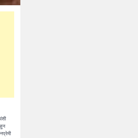
वंशी
हून
नप्रेमी