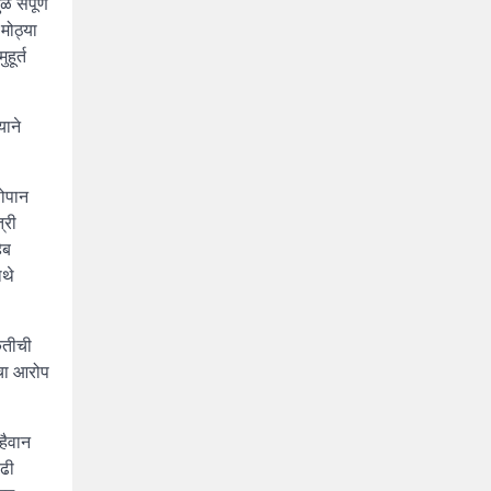
 संपूर्ण
मोठ्या
ूर्त
याने
सोपान
्री
ेब
ाथे
ृतीची
ीचा आरोप
हैवान
वढी