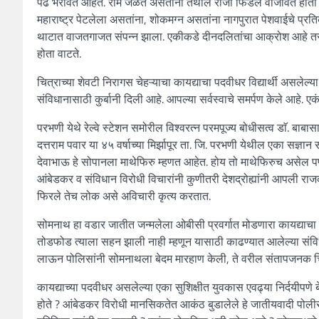
पेढे भरवित आहेत. रोम जळत असताना तेथील राजा फिडेल वाजवित होता म्हणे
महाराष्ट्र पेटलेला असतांना, शोकमग्न असतांना नागपुरात पेशवाईचे प
थाटात वाजतगाजत संपन्न झाला. एकीकडे दीनदलितांचा आक्रोश आहे तर द
होता वाटते.
चित्राच्या शेवटी निरागस चेहऱ्याचा कायद्याचा पदवीधर विद्यार्थी असलेल
संविधानासाठी कुर्बानी दिली आहे. आपल्या सर्वस्वाचे समर्पण केले आहे. एक
परभणी येथे रेल्वे स्टेशन समोरील विश्वरत्न परमपूज्य बोधीसत्व डाॅ. बा
दत्तराम पवार या ४५ वर्षाच्या मिर्झापूर ता. जि. परभणी येथील एका सज्ञान
देवाभाऊ हे सोपानला माथेफिरु म्हणत आहेत. होय तो माथेफिरुच असेल पण वे
आंबेडकर व संविधान विरोधी विचारांनी कुणीतरी देशद्रोह्यांनी आपली रा
फिरले तेच लोक असे अविचारी कृत्य करतात.
सोमनाथ हा वडार जातीत जन्मलेला ओबीसी प्रवर्गात मोडणारा कायद्याचा प
तोडफोड त्याला सहन झाली नाही म्हणून यासाठी काढण्यात आलेल्या संवि
लाऊन पोलिसांनी सोमनाथला बेदम मारहाण केली, ते वरील संतापजनक चि
कायद्याच्या पदवीधर असलेल्या एका सुशिक्षीत युवकास एवढ्या निर्दयीपणे
होते ? आंबेडकर विरोधी मानसिकतेत आकंठ बुडालेले हे जातीयवादी पोलीस 