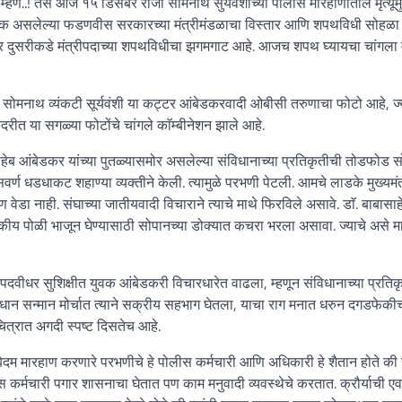
..! तसे आज १५ डिसेंबर रोजी सोमनाथ सुर्यवंशीच्या पोलीस मारहाणीतील मृत्यूमुळे
्रतिक असलेल्या फडणवीस सरकारच्या मंत्रीमंडळाचा विस्तार आणि शपथविधी सोहळा 
ुसरीकडे मंत्रीपदाच्या शपथविधीचा झगमगाट आहे. आजच शपथ घ्यायचा चांगला मुह
्या सोमनाथ व्यंकटी सूर्यवंशी या कट्टर आंबेडकरवादी ओबीसी तरुणाचा फोटो आहे, ज्
ंदरीत या सगळ्या फोटोंचे चांगले काॅम्बीनेशन झाले आहे.
बासाहेब आंबेडकर यांच्या पुतळ्यासमोर असलेल्या संविधानाच्या प्रतिकृतीची तोडफोड 
 सवर्ण धडधाकट शहाण्या व्यक्तीने केली. त्यामुळे परभणी पेटली. आमचे लाडके मुख्यमंत
डा नाही. संघाच्या जातीयवादी विचाराने त्याचे माथे फिरविले असावे. डाॅ. बाबासाह
जकीय पोळी भाजून घेण्यासाठी सोपानच्या डोक्यात कचरा भरला असावा. ज्याचे असे म
दवीधर सुशिक्षीत युवक आंबेडकरी विचारधारेत वाढला, म्हणून संविधानाच्या प्रतिक
धान सन्मान मोर्चात त्याने सक्रीय सहभाग घेतला, याचा राग मनात धरुन दगडफेक
त्रात अगदी स्पष्ट दिसतेच आहे.
 बेदम मारहाण करणारे परभणीचे हे पोलीस कर्मचारी आणि अधिकारी हे शैतान होते की 
कर्मचारी पगार शासनाचा घेतात पण काम मनुवादी व्यवस्थेचे करतात. क्रौर्याची ए