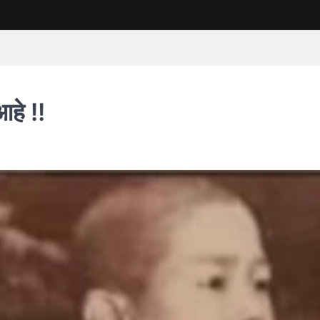
हे !!