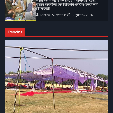
ज्याला मेल्याचं जाहीर केलं होतं, तो वाघासारखा परतला!
मुजतबा खामनेईंच्या एका व्हिडिओने अमेरिका-इस्रायलची
झोप उडवली
Kanthak Suryatale
August 9, 2026
Trending