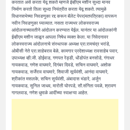
करतात असे करता येवू शकते म्हणजे ईव्हीएम मशीन सुध्दा मानव
निर्माण करतो तिला सुध्दा नियंत्रीत करता येवू शकते. त्यामुळे
विधानसभेच्या निवडणुका रद्द करून बॅलेट पेपर(मतपत्रिका) वापरून
नवीन निवडणुका घ्याव्यात. नसता राज्यभर लोकस्वराज्य
आंदोलनाच्यावतीने आंदोलन करण्यात येईल. यानंतर या आंदोलकांनी
ईव्हीएम मशीन जाळून आपला निषेध व्यक्त केला. या निवेदनावर
लोकस्वराज्य आंदोलनाचे संस्थापक अध्यक्ष प्रा.रामचंद्र भरांडे,
ओबीसी नेते प्रा.साहेबराव बेळे, कामगार प्रदेशाध्यक्ष रावसाहेब पवार,
उपाध्यक्ष व्ही.जी. डोईवाड, गणपत रेड्डी, धोंडोपंत बनसोडे, गंगाधर
गायकवाड, गणेश वाघमारे, दिगंबर दिवडे, सचिन वाघमारे, अशोक
गायकवाड, सर्जेराव वाघमारे, शिवाजी सूर्यवंशी, आनंदा वाघमारे,
श्रीकांत मसलके, सचिन सुर्यवंशी, अंबादास भंडारे, अर्जुन
गायकवाड, सुनिल जाधव, मारोती घोरपडे, सौ.संगिता पवळे, श्रावण
गागलवाड, गणेश धुमाळे आदींच्या स्वाक्षऱ्या आहेत.