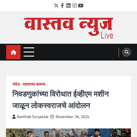
Skip
Twitter
Facebook
LinkedIn
Instagram
YouTube
to
content
VastavNEWSLive.com
a leading NEWS portal of Maharahstra
नांदेड
महत्वाच्या बातम्या
निवडणुकांच्या विरोधात ईव्हीएम मशीन
जाळून लोकस्वराजचे आंदोलन
Kanthak Suryatale
November 26, 2024