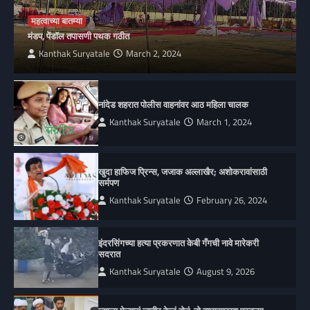
महत्वाच्या बातम्या
मंडप, पेंडॉल तपासणी पथक गठीत
Kanthak Suryatale
March 2, 2024
नांदेड शहरात पोलीस वाहनांवर आठ महिला चालक
Kanthak Suryatale
March 1, 2024
खुदा हाफिज प्रिन्स, जजाक अल्लाखैर; अशोकरावांसाठी
सर्मपण
Kanthak Suryatale
February 26, 2024
इंदरसिंगच्या हत्या प्रकरणात केबी गँगची नावे मारेकरी
सदरात
Kanthak Suryatale
August 9, 2026