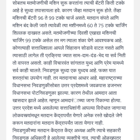
सोबतच मतमोजणीची मशिन सुरू करतांना त्याची बॅटरी किती टक्के
आहे हे सुध्दा तपासायला हवे. कारण जेंव्हा मतदान सुरू होते. तेंव्हा
मशिनची बॅटरी 96 ते 99 टक्के चार्ज असते. मतदान संपते आणि
मशिन बंद केली जाते त्यावेळी त्या मशीनमध्ये 60 ते 75 टक्के चार्जिंग
शिल्लक दाखवत असते. मतमोजणीच्या दिवशी एखाद्या मशिनची
चार्जिंग 99 टक्के असेल तर मग त्याला शंका घेणे आवश्यकच आहे.
कोणत्याही सत्ताधिशाला आपले सिंहासन सोडावे वाटत नसते आणि
त्यासाठी लागेल ती प्रक्रिया ज्यात साम-दाम-दंड-भेद या सर्व निती
तो वापरत असतो. काही विचारवंत सांगतात युध्द आणि प्रेम यामध्ये
सर्व काही चालते. निवडणुक सुध्दा एक युध्दच आहे. फक्त यात
शस्त्रांचा उपयोग नाही. तर मतदानाचा आधार आहे. महाराष्ट्राच्या
विधानसभा निवडणुकीसोबत उत्तर प्रदेशमध्ये जवळपास डजनभर
विधानसभा पोटनिवडणुका झाल्या. कारण तेथील आमदार आता
खासदार झाले आहेत. म्हणून आमदारंाच्या जागा रिकाम्या होत्या.
उत्तर प्रदेश मध्ये असलेल्या सत्ताधिशांनी आपल्या विरोधात जाणाऱ्या
लोकवस्त्यांमधून मतदान केंद्रापर्यंत येणारे अनेक रस्ते खोदले जेणे
करून मतदारांना मतदान केंद्रापर्यंत जाता येणार नाही.
निवडणुकीच्या मतदान केंद्रात केंद्र अध्यक्ष आणि त्याचे सहकारी
निवडणुक अधिकारी हे आलेल्या व्यक्तीचे नाव, त्याची ओळखपत्र