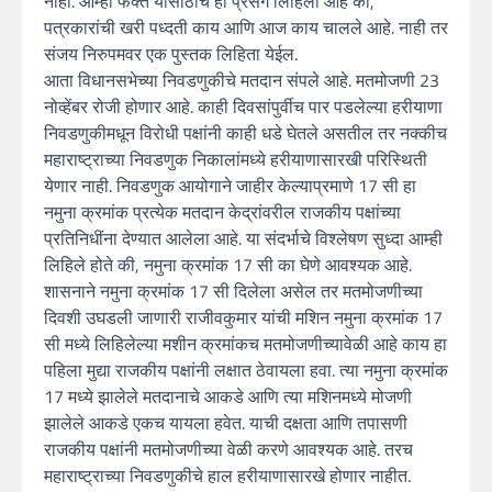
नाही. आम्ही फक्त यासाठीच हा प्रसंग लिहिला आहे की,
पत्रकारांची खरी पध्दती काय आणि आज काय चालले आहे. नाही तर
संजय निरुपमवर एक पुस्तक लिहिता येईल.
आता विधानसभेच्या निवडणुकीचे मतदान संपले आहे. मतमोजणी 23
नोव्हेंबर रोजी होणार आहे. काही दिवसांपुर्वीच पार पडलेल्या हरीयाणा
निवडणुकीमधून विरोधी पक्षांनी काही धडे घेतले असतील तर नक्कीच
महाराष्ट्राच्या निवडणुक निकालांमध्ये हरीयाणासारखी परिस्थिती
येणार नाही. निवडणुक आयोगाने जाहीर केल्याप्रमाणे 17 सी हा
नमुना क्रमांक प्रत्येक मतदान केद्रांवरील राजकीय पक्षांच्या
प्रतिनिधींना देण्यात आलेला आहे. या संदर्भाचे विश्लेषण सुध्दा आम्ही
लिहिले होते की, नमुना क्रमांक 17 सी का घेणे आवश्यक आहे.
शासनाने नमुना क्रमांक 17 सी दिलेला असेल तर मतमोजणीच्या
दिवशी उघडली जाणारी राजीवकुमार यांची मशिन नमुना क्रमांक 17
सी मध्ये लिहिलेल्या मशीन क्रमांकच मतमोजणीच्यावेळी आहे काय हा
पहिला मुद्या राजकीय पक्षांनी लक्षात ठेवायला हवा. त्या नमुना क्रमांक
17 मध्ये झालेले मतदानाचे आकडे आणि त्या मशिनमध्ये मोजणी
झालेले आकडे एकच यायला हवेत. याची दक्षता आणि तपासणी
राजकीय पक्षांनी मतमोजणीच्या वेळी करणे आवश्यक आहे. तरच
महाराष्ट्राच्या निवडणुकीचे हाल हरीयाणासारखे होणार नाहीत.