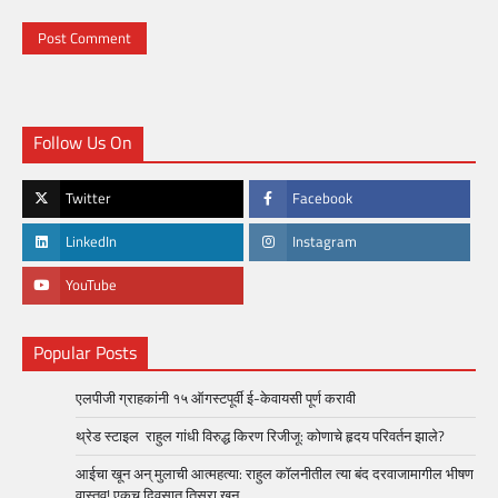
Follow Us On
Twitter
Facebook
LinkedIn
Instagram
YouTube
Popular Posts
एलपीजी ग्राहकांनी १५ ऑगस्टपूर्वी ई-केवायसी पूर्ण करावी
थ्रेड स्टाइल राहुल गांधी विरुद्ध किरण रिजीजू: कोणाचे हृदय परिवर्तन झाले?
आईचा खून अन् मुलाची आत्महत्या: राहुल कॉलनीतील त्या बंद दरवाजामागील भीषण
वास्तव! एकच दिवसात तिसरा खून