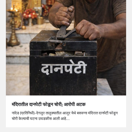
मंदिरातील दानपेटी फोडून चोरी; आरोपी अटक
नांदेड (प्रतिनिधी)-देगलुर तालुक्यातील आलूर येथे बसवन्ना मंदिरात दानपेटी फोडून
चोरी केल्याची घटना उघडकीस आली आहे.…