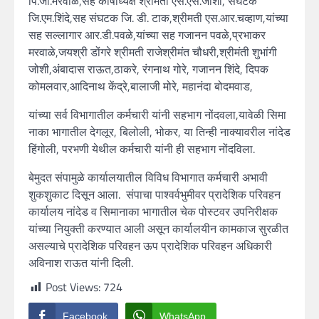
पि.जी.मरवाळे,सह कोषाध्यक्ष श्रीमती एस.एस.जोशी, संघटक
जि.एम.शिंदे,सह संघटक जि. डी. टाक,श्रीमती एस.आर.चव्हाण,यांच्या
सह सल्लागार आर.डी.पवळे,यांच्या सह गजानन पवळे,प्रभाकर
मरवाळे,जयश्री डोंगरे श्रीमती राजेश्रीमंत चौधरी,श्रीमंती शुभांगी
जोशी,अंबादास राऊत,ठाकरे, रंगनाथ गोरे, गजानन शिंदे, दिपक
कोमलवार,आदिनाथ केंद्रे,बालाजी मोरे, महानंदा बोदमवाड,
यांच्या सर्व विभागातील कर्मचारी यांनी सहभाग नोंदवला,यावेळी सिमा
नाका भागातील देगलूर, बिलोली, भोकर, या तिन्ही नाक्यावरील नांदेड
हिंगोली, परभणी येथील कर्मचारी यांनी ही सहभाग नोंदविला.
बेमुदत संपामुळे कार्यालयातील विविध विभागात कर्मचारी अभावी
शुकशुकाट दिसून आला. संपाचा पाश्वर्वभुमीवर प्रादेशिक परिवहन
कार्यालय नांदेड व सिमानाका भागातील चेक पोस्टवर उपनिरीक्षक
यांच्या नियुक्ती करण्यात आली असून कार्यालयीन कामकाज सुरळीत
असल्याचे प्रादेशिक परिवहन ऊप प्रादेशिक परिवहन अधिकारी
अविनाश राऊत यांनी दिली.
Post Views:
724
Facebook
WhatsApp