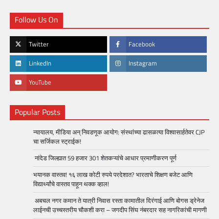
Follow Us On
Twitter
Facebook
LinkedIn
Instagram
YouTube
Popular Posts
न्यायालय, मीडिया अन् निवडणूक आयोग: संस्थांच्या ढासळत्या विश्वासार्हतेवर CJP
चा सर्जिकल स्ट्राईक!
नांदेड जिल्ह्यात 59 हजार 301 शेतकऱ्यांचे आधार प्रमाणीकरण पूर्ण
भयानक वास्तव! १६ लाख कोटी रुपये परदेशात? भारताचे शिक्षण बजेट आणि
विद्यार्थ्यांचे वास्तव पाहून थक्क व्हाल!
अबचल नगर कमान ते यात्री निवास रस्ता कामातील दिरंगाई आणि बोगस ड्रेनेज
लाईनची उच्चस्तरीय चौकशी करा – जगदीप सिंघ नंबरदार सह नागरिकांची मागणी