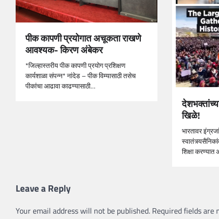
पीक कापणी प्रयोगात अचूकता राखणे
आवश्‍यक- किरण अंबेकर
*जिल्‍हास्‍तरीय पीक कापणी प्रयोग प्रशिक्षण
कार्यशाळा संपन्न* नांदेड – पीक विम्‍यासाठी तसेच
पीकांचा आढावा काढण्‍यासाठी…
देशभक्तांच्
खिळे!
भारतावर इंग्रज
स्वातंत्र्यसैनिक
शिक्षा करण्यात 
Leave a Reply
Your email address will not be published.
Required fields are