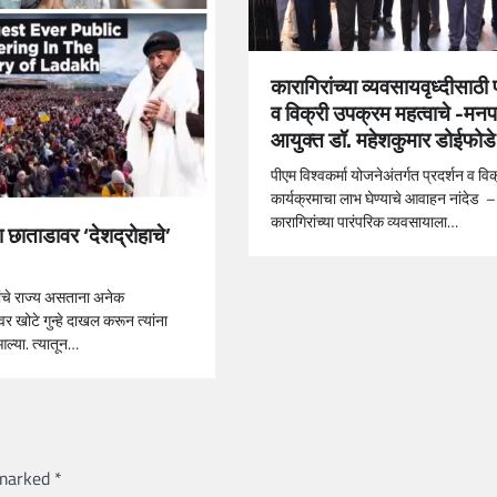
कारागिरांच्या व्यवसायवृध्दीसाठी 
व विक्री उपक्रम महत्वाचे -मनप
आयुक्त डॉ. महेशकुमार डोईफोडे
पीएम विश्वकर्मा योजनेअंतर्गत प्रदर्शन व विक
कार्यक्रमाचा लाभ घेण्याचे आवाहन नांदेड –
कारागिरांच्या पारंपरिक व्यवसायाला…
या छाताडावर ‘देशद्रोहाचे’
ांचे राज्य असताना अनेक
ांवर खोटे गुन्हे दाखल करून त्यांना
आल्या. त्यातून…
 marked
*