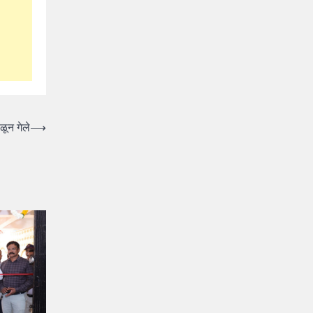
ून गेले
⟶