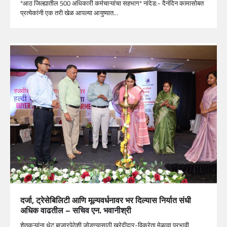
*आठ जिल्ह्यातील 500 अधिकारी कर्मचाऱ्यांचा सहभाग* नांदेड:- दैनंदिन कामासोबत
प्रत्येकांनी एक तरी खेळ आपल्या आयुष्यात…
दर्जा, ट्रेसेबिलिटी आणि मूल्यवर्धनावर भर दिल्यास निर्यात संधी
अधिक वाढतील – सचिव एन. भवानीश्री
शेतकऱ्यांना थेट बाजारपेठेशी जोडण्यासाठी खरेदीदार-विक्रेता मेळावा प्रभावी