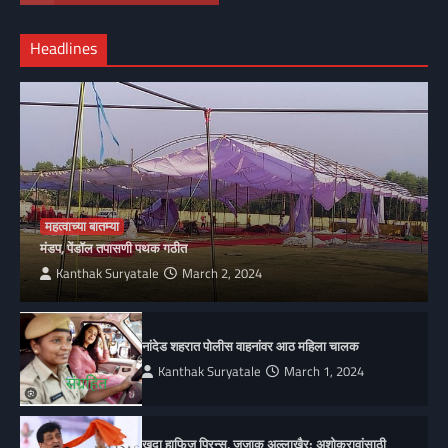
Headlines
महत्वाच्या बातम्या
मंडप, पेंडॉल तपासणी पथक गठीत
Kanthak Suryatale
March 2, 2024
नांदेड शहरात पोलीस वाहनांवर आठ महिला चालक
Kanthak Suryatale
March 1, 2024
खुदा हाफिज प्रिन्स, जजाक अल्लाखैर; अशोकरावांसाठी