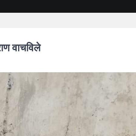
राण वाचविले