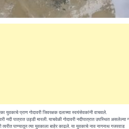
का युवकाचे प्राण गोदावरी जिवरक्षक दलाच्या स्वयंसेवकांनी वाचवले.
वरी नदी पात्रात उड्डी मारली. याचवेळी गोदावरी नदीपात्रात उपस्थित असलेल्या 
 त्वरीत पाण्यातून त्या युवकाला बाहेर काढले. या युवकाचे नाव नागनाथ गजरवाड