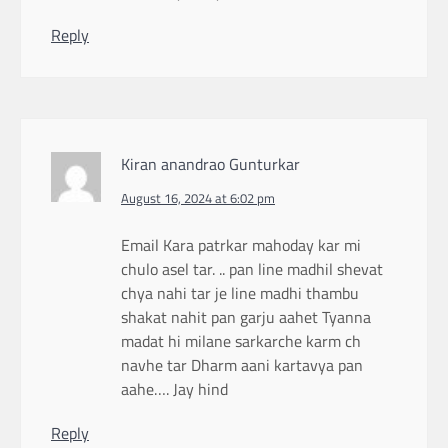
Reply
Kiran anandrao Gunturkar
August 16, 2024 at 6:02 pm
Email Kara patrkar mahoday kar mi
chulo asel tar. .. pan line madhil shevat
chya nahi tar je line madhi thambu
shakat nahit pan garju aahet Tyanna
madat hi milane sarkarche karm ch
navhe tar Dharm aani kartavya pan
aahe…. Jay hind
Reply