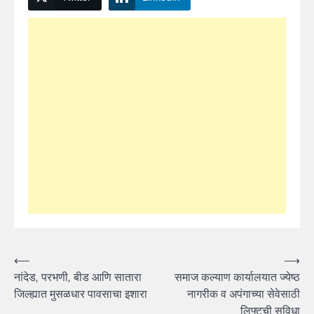
Post
⟵
⟶
नांदेड, परभणी, बीड आणि सातारा
समाज कल्याण कार्यालयात ज्येष्ठ
navigation
जिल्ह्यात मुसळधार पावसाचा इशारा
नागरीक व अपंगाच्या सेवेसाठी
लिफ्टची सुविधा