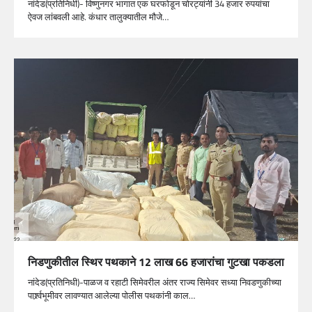
नांदेड(प्रतिनिधी)- विष्णुनगर भागात एक घरफोडून चोरट्यांनी 34 हजार रुपयांचा
ऐवज लांबवली आहे. कंधार तालुक्यातील मौजे…
निडणुकीतील स्थिर पथकाने 12 लाख 66 हजारांचा गुटखा पकडला
नांदेड(प्रतिनिधी)-पाळज व रहाटी सिमेवरील अंतर राज्य सिमेवर सध्या निवडणुकीच्या
पार्श्र्वभूमीवर लावण्यात आलेल्या पोलीस पथकांनी काल…