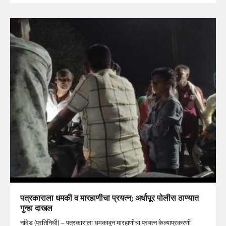
पत्रकाराला धमकी व मारहाणीचा प्रयत्न; अर्धापूर पोलीस ठाण्यात
गुन्हा दाखल
नांदेड (प्रतिनिधी) – पत्रकाराला धमकावून मारहाणीचा प्रयत्न केल्याप्रकरणी