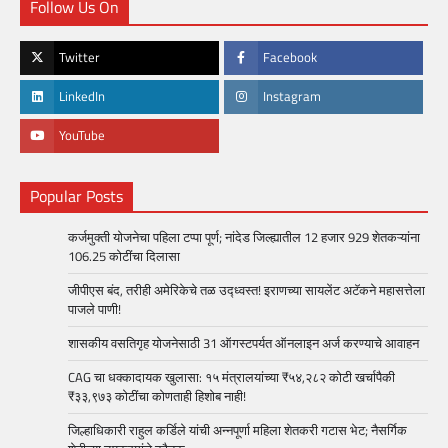
Follow Us On
Twitter
Facebook
LinkedIn
Instagram
YouTube
Popular Posts
कर्जमुक्ती योजनेचा पहिला टप्पा पूर्ण; नांदेड जिल्ह्यातील 12 हजार 929 शेतकऱ्यांना
106.25 कोटींचा दिलासा
जीपीएस बंद, तरीही अमेरिकेचे तळ उद्ध्वस्त! इराणच्या सायलेंट अटॅकने महासत्तेला
पाजले पाणी!
शासकीय वसतिगृह योजनेसाठी 31 ऑगस्टपर्यत ऑनलाइन अर्ज करण्याचे आवाहन
CAG चा धक्कादायक खुलासा: १५ मंत्रालयांच्या ₹५४,२८२ कोटी खर्चापैकी
₹३३,९७३ कोटींचा कोणताही हिशोब नाही!
जिल्हाधिकारी राहुल कर्डिले यांची अन्नपूर्णा महिला शेतकरी गटास भेट; नैसर्गिक