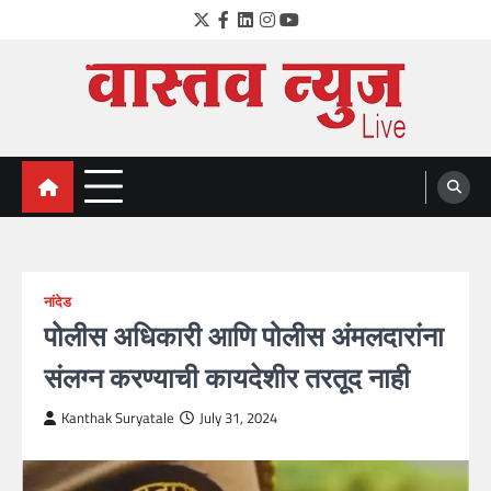
Skip
Twitter
Facebook
LinkedIn
Instagram
YouTube
to
content
VastavNEWSLive.com
a leading NEWS portal of Maharahstra
नांदेड
पोलीस अधिकारी आणि पोलीस अंमलदारांना
संलग्न करण्याची कायदेशीर तरतूद नाही
Kanthak Suryatale
July 31, 2024