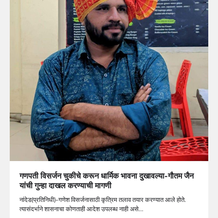
गणपती विसर्जन चुकीचे करून धार्मिक भावना दुखावल्या-गौतम जैन
यांची गुन्हा दाखल करण्याची मागणी
नांदेड(प्रतिनिधी)-गणेश विसर्जनासाठी कृत्रिम तलाव तयार करण्यात आले होते.
त्यासंदर्भाने शासनाचा कोणताही आदेश उपलब्ध नाही असे…