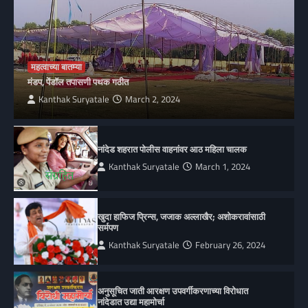
महत्वाच्या बातम्या
मंडप, पेंडॉल तपासणी पथक गठीत
Kanthak Suryatale
March 2, 2024
नांदेड शहरात पोलीस वाहनांवर आठ महिला चालक
Kanthak Suryatale
March 1, 2024
खुदा हाफिज प्रिन्स, जजाक अल्लाखैर; अशोकरावांसाठी
सर्मपण
Kanthak Suryatale
February 26, 2024
अनुसूचित जाती आरक्षण उपवर्गीकरणाच्या विरोधात
नांदेडात उद्या महामोर्चा