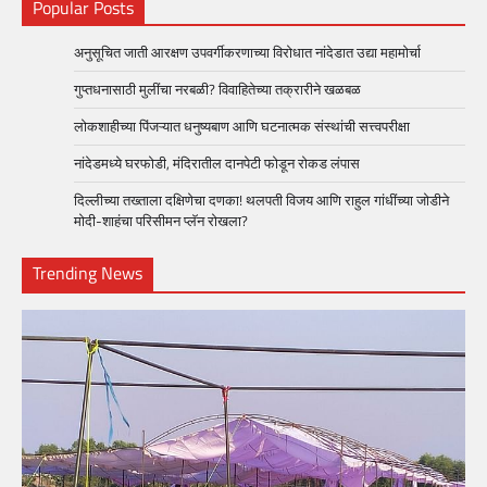
Popular Posts
अनुसूचित जाती आरक्षण उपवर्गीकरणाच्या विरोधात नांदेडात उद्या महामोर्चा
गुप्तधनासाठी मुलींचा नरबळी? विवाहितेच्या तक्रारीने खळबळ
लोकशाहीच्या पिंजऱ्यात धनुष्यबाण आणि घटनात्मक संस्थांची सत्त्वपरीक्षा
नांदेडमध्ये घरफोडी, मंदिरातील दानपेटी फोडून रोकड लंपास
दिल्लीच्या तख्ताला दक्षिणेचा दणका! थलपती विजय आणि राहुल गांधींच्या जोडीने
मोदी-शाहंचा परिसीमन प्लॅन रोखला?
Trending News