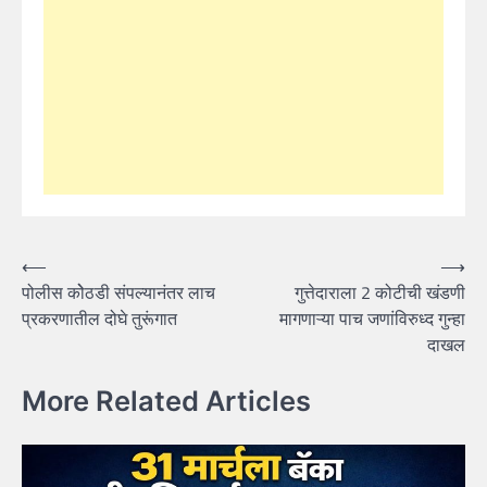
Post
⟵
⟶
पोलीस कोेठडी संपल्यानंतर लाच
गुत्तेदाराला 2 कोटीची खंडणी
navigation
प्रकरणातील दोघे तुरूंगात
मागणाऱ्या पाच जणांविरुध्द गुन्हा
दाखल
More Related Articles