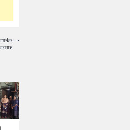
र्षानंतर
⟶
कारावास
ा