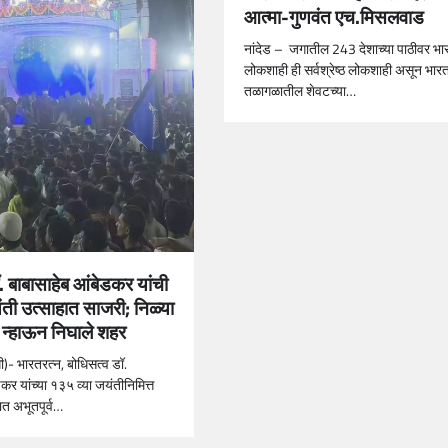
आत्मा-गुणवंत एच.मिसलवाड
नांदेड – जगातील 243 देशाच्या पाठीवर भा
लोकशाही ही सर्वश्रेष्ठ लोकशाही असून भार
तळागळातील शेवटच्या…
ॉ. बाबासाहेब आंबेडकर यांची
ती उत्साहात साजरी; निळ्या
न्हाऊन निघाले शहर
धी)- भारतरत्न, बोधिसत्व डॉ.
कर यांच्या १३५ व्या जयंतीनिमित्त
ात अभूतपूर्व…