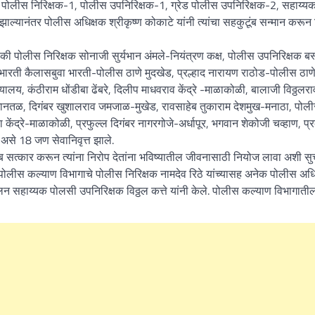
ले पोलीस निरिक्षक-1, पोलीस उपनिरिक्षक-1, ग्रेड पोलीस उपनिरिक्षक-2, सहाय्
्यानंतर पोलीस अधिक्षक श्रीकृष्ण कोकाटे यांनी त्यांचा सहकुटूंब सन्मान करून
ैकी पोलीस निरिक्षक सोनाजी सुर्यभान अंमले-नियंत्रण कक्ष, पोलीस उपनिरिक्षक ब
भारती कैलासबुवा भारती-पोलीस ठाणे मुदखेड, प्रल्हाद नारायण राठोड-पोलीस ठाण
ालय, कंठीराम धोंडीबा ढेंबरे, दिलीप माधवराव केंद्रे -माळाकोळी, बालाजी विठ्ठलर
ानतळ, दिगंबर खुशालराव जमजाळ-मुखेड, रावसाहेब तुकाराम देशमुख-मनाठा, पोल
ा केंद्रे-माळाकोळी, प्रफुल्ल दिगंबर नागरगोजे-अर्धापूर, भगवान शेकोजी चव्हाण, प
असे 18 जण सेवानिवृत्त झाले.
कुटूंब सत्कार करून त्यांना निरोप देतांना भविष्यातील जीवनासाठी नियोज लावा अशी स
 पोलीस कल्याण विभागाचे पोलीस निरिक्षक नामदेव रिठे यांच्यासह अनेक पोलीस अध
ंचलन सहाय्यक पोलसी उपनिरिक्षक विठ्ठल कत्ते यांनी केले. पोलीस कल्याण विभागाती