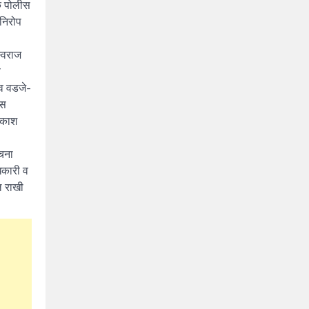
यक पोलीस
 निरोप
स्वराज
े
ाव वडजे-
ीस
्रकाश
ुचना
िकारी व
ल राखी