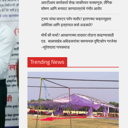
आरटीआय कार्यकर्ता शेख जाकीरवर फसवणूक, लैंगिक
शोषण आणि बनावट कागदपत्रांचे गंभीर आरोप
ट्रम्प यांचा मास्टर प्लॅन फ्लॉप? इराणच्या चक्रव्यूहात
अमेरिका आणि इस्रायल कसे अडकले?
मोर्चे की चर्चा? आरक्षणाच्या वादावर तोडगा काढण्यासाठी
एड. बाळासाहेब आंबेडकरांचा समन्वयक दृष्टिकोन गरजेचा
-सुरेशदादा गायकवाड
Trending News
loper?
, Skills
1