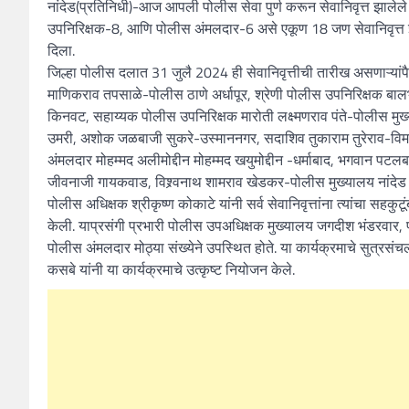
नांदेड(प्रतिनिधी)-आज आपली पोलीस सेवा पुर्ण करून सेवानिवृत्त झाले
उपनिरिक्षक-8, आणि पोलीस अंमलदार-6 असे एकूण 18 जण सेवानिवृत्त झाल
दिला.
जिल्हा पोलीस दलात 31 जुलै 2024 ही सेवानिवृत्तीची तारीख असणाऱ्यांप
माणिकराव तपसाळे-पोलीस ठाणे अर्धापूर, श्रेणी पोलीस उपनिरिक्षक बाल
किनवट, सहाय्यक पोलीस उपनिरिक्षक मारोती लक्ष्मणराव पंते-पोलीस मुख्य
उमरी, अशोक जळबाजी सुकरे-उस्माननगर, सदाशिव तुकाराम तुरेराव-विम
अंमलदार मोहम्मद अलीमोद्दीन मोहम्मद खयुमोद्दीन -धर्माबाद, भगवान पटलब
जीवनाजी गायकवाड, विश्र्वनाथ शामराव खेडकर-पोलीस मुख्यालय नांदेड 
पोलीस अधिक्षक श्रीकृष्ण कोकाटे यांनी सर्व सेवानिवृत्तांना त्यांचा सह
केली. याप्रसंगी प्रभारी पोलीस उपअधिक्षक मुख्यालय जगदीश भंडरवार,
पोलीस अंमलदार मोठ्या संख्येने उपस्थित होते. या कार्यक्रमाचे सुत्रस
कसबे यांनी या कार्यक्रमाचे उत्कृष्ट नियोजन केले.