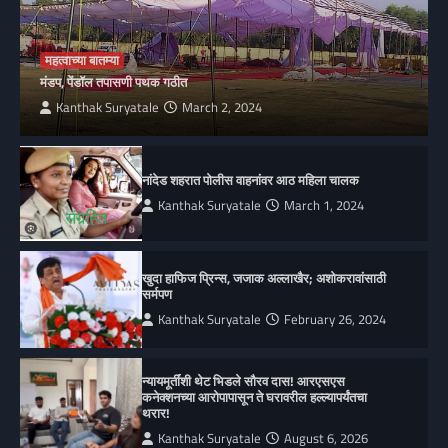
महत्वाच्या बातम्या
मंडप, पेंडॉल तपासणी पथक गठीत
Kanthak Suryatale
March 2, 2024
नांदेड शहरात पोलीस वाहनांवर आठ महिला चालक
Kanthak Suryatale
March 1, 2024
खुदा हाफिज प्रिन्स, जजाक अल्लाखैर; अशोकरावांसाठी
सर्मपण
Kanthak Suryatale
February 26, 2024
न्यायमूर्तींशी थेट भिडले सौरव दास! आरएसएस
कनेक्शनच्या आरोपापासून ते घरावरील हल्ल्यापर्यंतचा
थरार!
Kanthak Suryatale
August 6, 2026