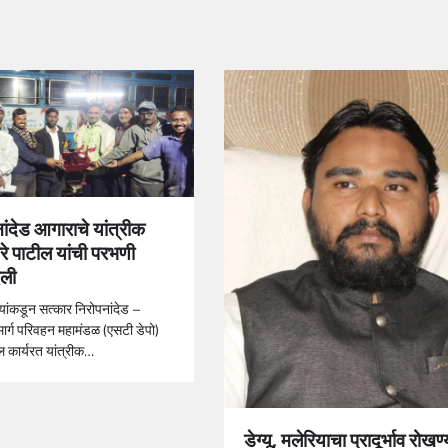
ांदेड आगाराचे यांत्रीक
े पाटील यांची परभणी
दली
यांकडून सत्कार निरोपनांदेड –
य मार्ग परिवहन महामंडळ (एसटी डेपो)
ल कार्यरत यांत्रीक…
डेग्यू, मलेरियाचा प्रादूर्भाव रोखण