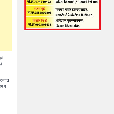
ही
ले
रण्यात
ासन व