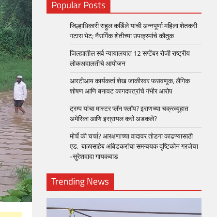
Popular Posts
जिल्हाधिकारी राहुल कर्डिले यांची अन्नपूर्णा महिला शेतकरी
गटास भेट; नैसर्गिक शेतीच्या उपक्रमांचे कौतुक
जिल्ह्यातील सर्व न्यायालयात 12 सप्टेंबर रोजी राष्ट्रीय
लोकअदालतीचे आयोजन
आरटीआय कार्यकर्ता शेख जाकीरवर फसवणूक, लैंगिक
शोषण आणि बनावट कागदपत्रांचे गंभीर आरोप
ट्रम्प यांचा मास्टर प्लॅन फ्लॉप? इराणच्या चक्रव्यूहात
अमेरिका आणि इस्रायल कसे अडकले?
मोर्चे की चर्चा? आरक्षणाच्या वादावर तोडगा काढण्यासाठी
एड. बाळासाहेब आंबेडकरांचा समन्वयक दृष्टिकोन गरजेचा
-सुरेशदादा गायकवाड
Trending News