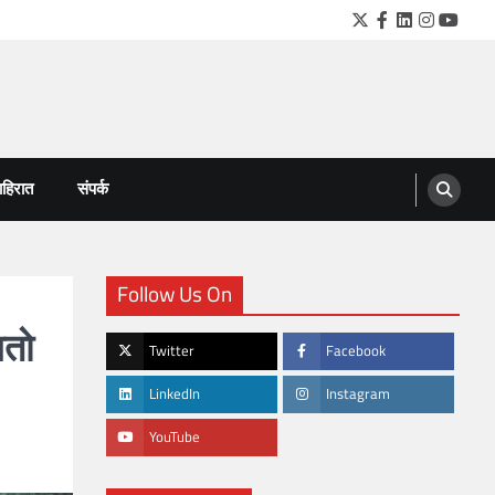
Twitter
Facebook
LinkedIn
Instagra
YouTu
हिरात
संपर्क
Follow Us On
गतो
Twitter
Facebook
LinkedIn
Instagram
YouTube