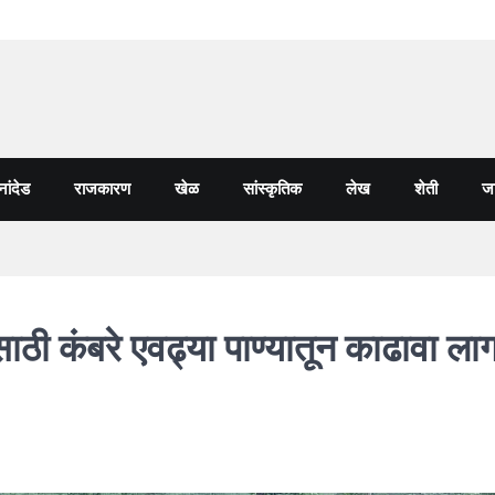
नांदेड
राजकारण
खेळ
सांस्कृतिक
लेख
शेती
जा
साठी कंबरे एवढ्या पाण्यातून काढावा ला