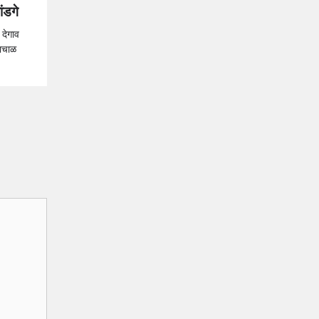
ंडगे
 देगाव
गाचाळ