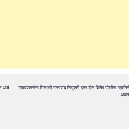
न अर्ज
महावरकरांना मिळाली मनपसंद नियुक्ती;इतर दोन विशेष पोलीस महानिरी
अदल