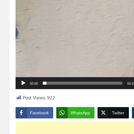
00:00
00:2
Post Views:
922
Facebook
WhatsApp
Twitter