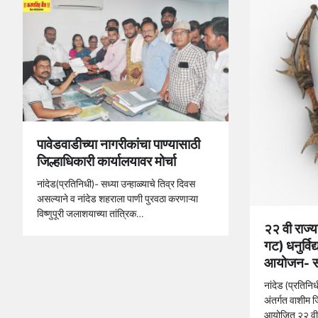
पावेडवाडीच्या नागरीकांचा पाण्यासाठी
जिल्हाधिकारी कार्यालयावर मोर्चा
नांदेड(प्रतिनिधी)- सध्या उन्हाळ्याचे तिव्र दिवस
असल्याने व नांदेड शहराला पाणी पुरवठा करणाऱ्या
विष्णुपूरी जलाशयाच्या तांत्रिक…
२२ वी राज्य
गट) धनुर्विद
आयोजन- सच
नांदेड (प्रतिनिधी
अंतर्गत वाशीम जिल
आयोजित २२ वी 