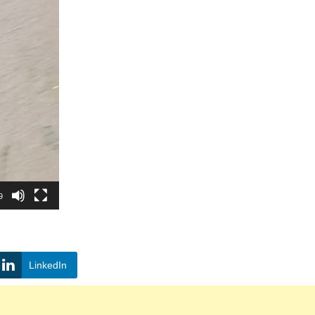
9
LinkedIn