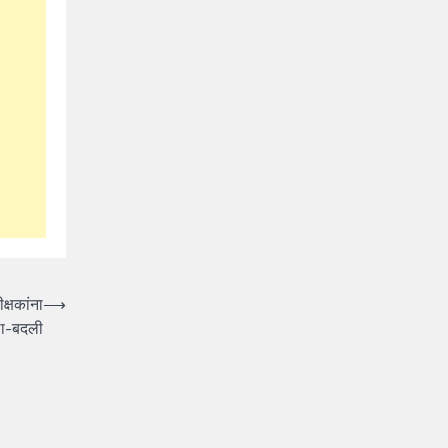
क्षकांना
⟶
ा-बदली