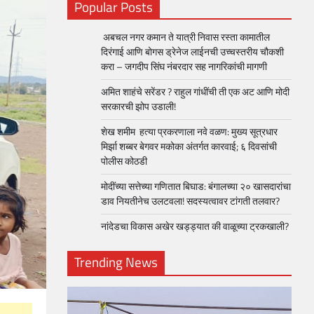
Popular Posts
अबचल नगर कमान ते यात्री निवास रस्ता कामातील
दिरंगाई आणि बोगस ड्रेनेज लाईनची उच्चस्तरीय चौकशी
करा – जगदीप सिंघ नंबरदार सह नागरिकांची मागणी
अमित शाहंचे सरेंडर ? राहुल गांधींची ती एक अट आणि मोदी
सरकारची झोप उडाली!
शेख शमीम हत्या प्रकरणाला नवे वळण: मुख्य सूत्रधार
मिर्झा शब्बर बेगवर मकोका अंतर्गत कारवाई; ६ दिवसांची
पोलीस कोठडी
मोदींच्या सत्तेच्या गणितात बिघाड: बंगालच्या २० खासदारांचा
डाव नियतीनेच उलटवला! सदस्यत्वावर टांगती तलवार?
नांदेडचा विकास अखेर खड्ड्यात की वाळूच्या ट्रकखाली?
Trending News