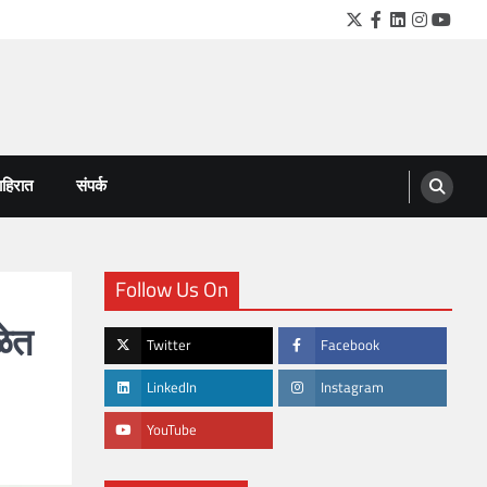
Twitter
Facebook
LinkedIn
Instagra
YouTu
हिरात
संपर्क
Follow Us On
ळेत
Twitter
Facebook
LinkedIn
Instagram
YouTube