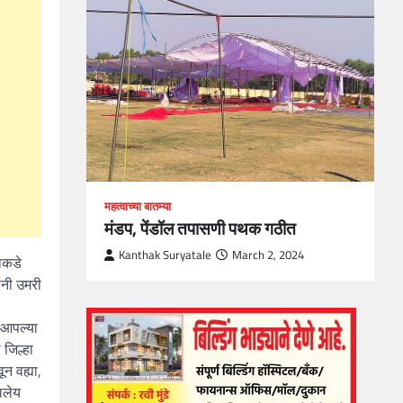
loper?
, Skills
1
महत्वाच्या बातम्या
मंडप, पेंडॉल तपासणी पथक गठीत
Kanthak Suryatale
March 2, 2024
याकडे
ंनी उमरी
 आपल्या
 जिल्हा
ून वह्या,
ालेय