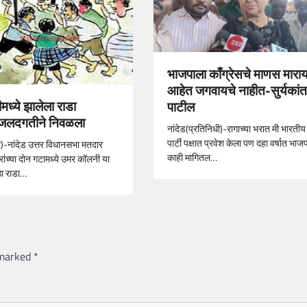
भाजपाला काँग्रेसचे माणस माराय
आहेत जगवायचे नाहीत-सुर्यकांत
ध्ये झालेला राडा
पाटील
ा जलदगतीने निवळला
नांदेड(प्रतिनिधी)-रागाच्या भरात मी भारती
पार्टी पक्षात प्रवेश केला पण दहा वर्षात भा
ी)-नांदेड उत्तर विधानसभा मतदार
काही मागितल…
ांच्या दोन गटामध्ये उमर कॉलनी या
ठा राडा…
 marked
*