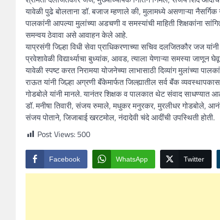
यावेळी पुढे बोलताना डॉ. बजाज म्हणाले की, मुलामध्ये असणाऱ्या नैसर्ग
पालकांनी आपल्या मुलांच्या अडचणी व समस्यांची माहिती शिक्षकांना सांग
समन्वय ठेवावा असे आवाहन केले आहे.
याप्रसंगी जिल्हा विधी सेवा प्राधिकरणाच्या सचिव दलजितकौर जज यांनी दि
प्रवेशावेळी विद्यार्थ्याचा बुध्यांक, आवड, त्याला येणाऱ्या समस्या जाणून घेव
यावेळी स्पष्ट करत निरामया योजनेच्या लाभासाठी दिव्यांग मुलांच्या पाल
राऊत यांनी जिल्हा अग्रणी बॅंकेमार्फत जिल्ह्यातील सर्व बॅंक व्यवस्थापक
गोडबोले यांनी मानले. यानंतर शिक्षक व पालकात थेट संवाद साधण्यात आला. य
डॉ. मनीषा तिवारी, संजय रुमाले, मधुकर मनुरकर, मुरलीधर गोडबोले, आनंद
संजय पोताने, जिजाबाई खरटमोल, नंदादेवी चंदे आदींची उपस्थिती होती.
Post Views:
500
Facebook
WhatsApp
Twitter