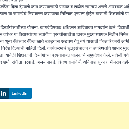
िक उर्जेला दिशा देण्याचे काम करण्यासाठी पालक व शाळेत समन्वय असणे आवश्यक आह
ित्यास या समस्येचे निराकरण करण्याचा निश्चित प्रयत्न होईल यासाठी शिक्षकांशी प
व्यांगांसाठीच्या योजना, कायदेविषयक अधिकार आदिबाबत मार्गदर्शन केले. विद्यार्थ
ून वर्षभर या विद्यार्थ्याच्या सर्वांगीण प्रगतीसाठीचा टास्क मुख्याध्यापक नितीन निर्मल
कांना शून्य बॅलंसवर बॅंकेत खाते उघड्यास अडचण येवू नये यासाठी जिल्हाधिकारी अभ
ास निर्देश दिल्याची माहिती दिली. कार्यक्रमाचे सूत्रसंचालन व उपस्थितांचे आभार मु
ावेळी शिक्षकांनी दिव्यांगांच्या प्रश्नाबाबत पालकांचे समुपदेशन केले. यावेळी गणे
 शर्मा, संगीता नरवाडे, अजय पावडे, किरण रामतिर्थे, अविनाश सुरणर, भीमराव दही
LinkedIn