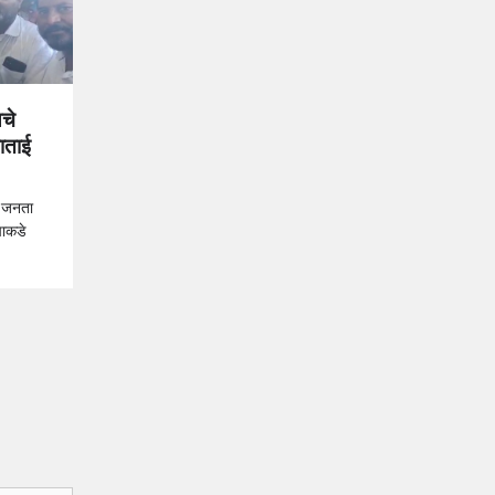
चे
ाताई
य जनता
जपाकडे