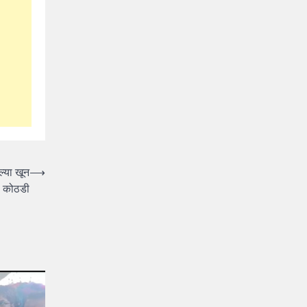
ल्या खून
⟶
स कोठडी