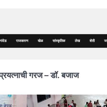
नांदेड
राजकारण
खेळ
सांस्कृतिक
लेख
शेती
जा
हिक प्रयत्नाची गरज – डॉ. बजाज