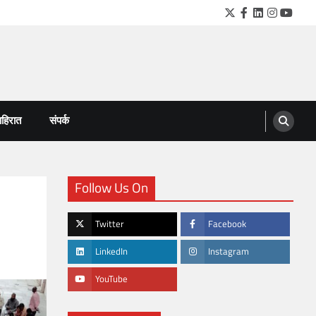
Twitter
Facebook
LinkedIn
Instagra
YouTu
हिरात
संपर्क
Follow Us On
Twitter
Facebook
LinkedIn
Instagram
YouTube