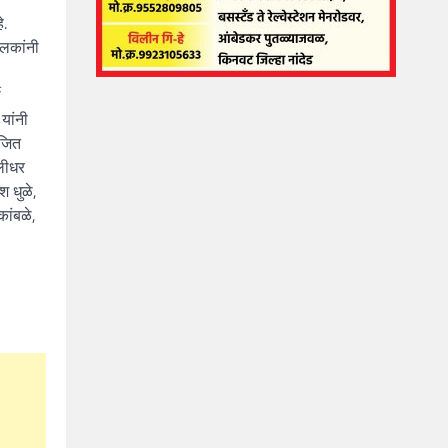
े.
ालकांनी
ी
 यांनी
िजित
रलीधर
श धुळे,
कांबळे,