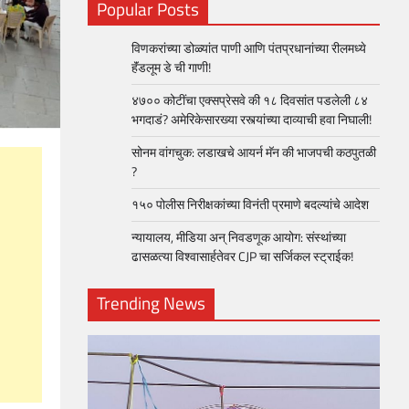
Popular Posts
विणकरांच्या डोळ्यांत पाणी आणि पंतप्रधानांच्या रीलमध्ये
हॅंडलूम डे ची गाणी!
४७०० कोटींचा एक्सप्रेसवे की १८ दिवसांत पडलेली ८४
भगदाडं? अमेरिकेसारख्या रस्त्यांच्या दाव्याची हवा निघाली!
सोनम वांगचुक: लडाखचे आयर्न मॅन की भाजपची कठपुतळी
?
१५० पोलीस निरीक्षकांच्या विनंती प्रमाणे बदल्यांचे आदेश
न्यायालय, मीडिया अन् निवडणूक आयोग: संस्थांच्या
ढासळत्या विश्वासार्हतेवर CJP चा सर्जिकल स्ट्राईक!
Trending News
loper?
, Skills