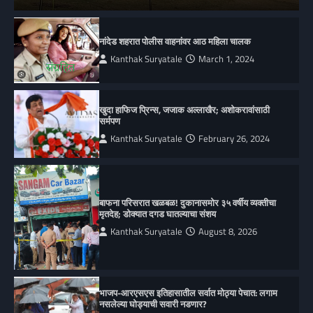
नांदेड शहरात पोलीस वाहनांवर आठ महिला चालक
Kanthak Suryatale
March 1, 2024
खुदा हाफिज प्रिन्स, जजाक अल्लाखैर; अशोकरावांसाठी
सर्मपण
Kanthak Suryatale
February 26, 2024
बाफना परिसरात खळबळ! दुकानासमोर ३५ वर्षीय व्यक्तीचा
मृतदेह; डोक्यात दगड घातल्याचा संशय
Kanthak Suryatale
August 8, 2026
भाजप-आरएसएस इतिहासातील सर्वात मोठ्या पेचात: लगाम
नसलेल्या घोड्याची सवारी नडणार?