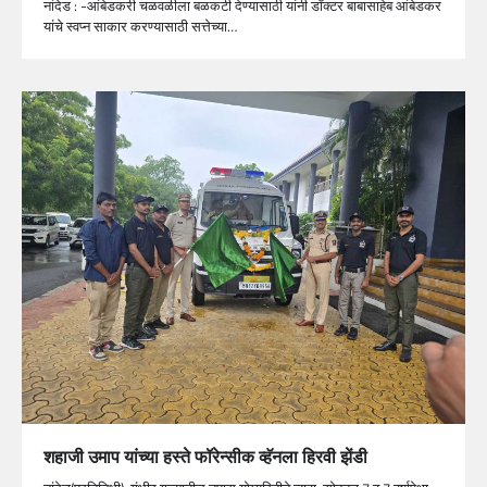
नांदेड : -आंबेडकरी चळवळीला बळकटी देण्यासाठी यांनी डॉक्टर बाबासाहेब आंबेडकर
यांचे स्वप्न साकार करण्यासाठी सत्तेच्या…
शहाजी उमाप यांच्या हस्ते फॉरेन्सीक व्हॅनला हिरवी झेंडी