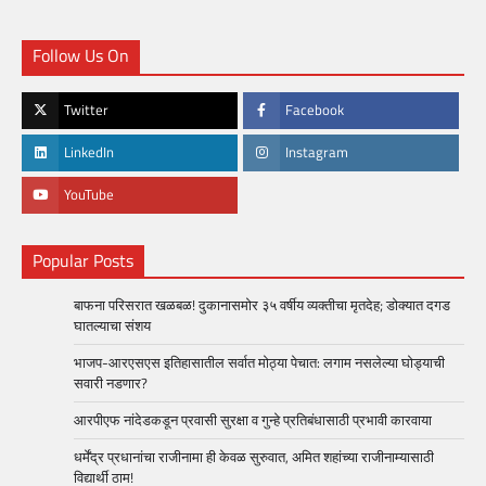
Follow Us On
Twitter
Facebook
LinkedIn
Instagram
YouTube
Popular Posts
बाफना परिसरात खळबळ! दुकानासमोर ३५ वर्षीय व्यक्तीचा मृतदेह; डोक्यात दगड
घातल्याचा संशय
भाजप-आरएसएस इतिहासातील सर्वात मोठ्या पेचात: लगाम नसलेल्या घोड्याची
सवारी नडणार?
आरपीएफ नांदेडकडून प्रवासी सुरक्षा व गुन्हे प्रतिबंधासाठी प्रभावी कारवाया
धर्मेंद्र प्रधानांचा राजीनामा ही केवळ सुरुवात, अमित शहांच्या राजीनाम्यासाठी
विद्यार्थी ठाम!