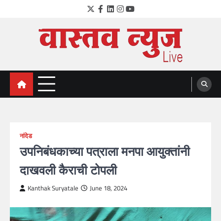
Skip
Twitter
Facebook
LinkedIn
Instagram
YouTube
to
content
VastavNEWSLive.com
a leading NEWS portal of Maharahstra
नांदेड
उपनिबंधकाच्या पत्राला मनपा आयुक्तांनी
दाखवली कैराची टोपली
Kanthak Suryatale
June 18, 2024