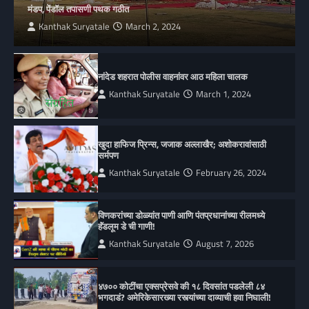
मंडप, पेंडॉल तपासणी पथक गठीत
Kanthak Suryatale
March 2, 2024
नांदेड शहरात पोलीस वाहनांवर आठ महिला चालक
Kanthak Suryatale
March 1, 2024
खुदा हाफिज प्रिन्स, जजाक अल्लाखैर; अशोकरावांसाठी
सर्मपण
Kanthak Suryatale
February 26, 2024
विणकरांच्या डोळ्यांत पाणी आणि पंतप्रधानांच्या रीलमध्ये
हॅंडलूम डे ची गाणी!
Kanthak Suryatale
August 7, 2026
४७०० कोटींचा एक्सप्रेसवे की १८ दिवसांत पडलेली ८४
भगदाडं? अमेरिकेसारख्या रस्त्यांच्या दाव्याची हवा निघाली!