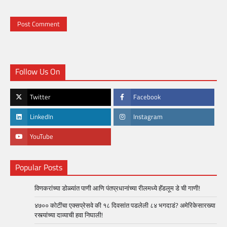
Follow Us On
Twitter
Facebook
LinkedIn
Instagram
YouTube
Popular Posts
विणकरांच्या डोळ्यांत पाणी आणि पंतप्रधानांच्या रीलमध्ये हॅंडलूम डे ची गाणी!
४७०० कोटींचा एक्सप्रेसवे की १८ दिवसांत पडलेली ८४ भगदाडं? अमेरिकेसारख्या
रस्त्यांच्या दाव्याची हवा निघाली!