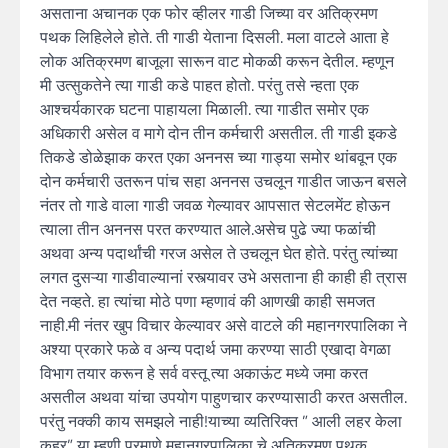
असताना अचानक एक फोर व्हीलर गाडी जिच्या वर अतिक्रमण
पथक लिहिलेले होते. ती गाडी येताना दिसली. मला वाटले आता हे
लोक अतिक्रमण बाजूला सारून वाट मोकळी करून देतील. म्हणून
मी उत्सुकतेने त्या गाडी कडे पाहत होतो. परंतु तसे न्हता एक
आश्चर्यकारक घटना पाहायला मिळाली. त्या गाडीत समोर एक
अधिकारी असेल व मागे दोन तीन कर्मचारी असतील. ती गाडी इकडे
तिकडे डोळेझाक करत एका अननस च्या गाड्या समोर थांबवून एक
दोन कर्मचारी उतरून पांच सहा अननस उचलून गाडीत जाऊन बसले
नंतर तो गाडे वाला गाडी जवळ गेल्यावर आपसात सेटलमेंट होऊन
त्याला तीन अननस परत करण्यात आले.असेच पुढे ज्या फळांची
अथवा अन्य पदार्थांची गरज असेल ते उचलून घेत होते. परंतु त्यांच्या
लगत दुसऱ्या गाडीवाल्यानां रस्त्यावर उभे असताना ही काही ही त्रास
देत नव्हते. हा त्यांचा मोठे पणा म्हणावं की आणखी काही समजत
नाही.मी नंतर खुप विचार केल्यावर असे वाटले की महानगरपालिका ने
अश्या प्रकारे फळे व अन्य पदार्थ जमा करण्या साठी एखादा वेगळा
विभाग तयार करून हे सर्व वस्तू त्या अकाऊंट मध्ये जमा करत
असतील अथवा यांचा उपयोग पाहुणचार करण्यासाठी करत असतील.
परंतु नक्की काय समझले नाही!याच्या व्यतिरिक्त ” आली लहर केला
कहर” या म्हणी प्रमाणे महानगरपालिका चे अतिक्रमण पथक