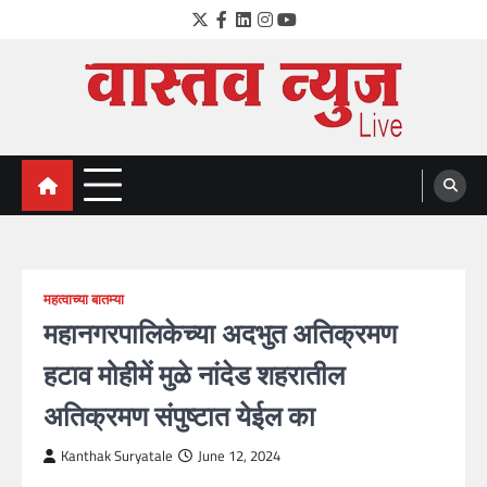
Skip
Twitter
Facebook
LinkedIn
Instagram
YouTube
to
content
VastavNEWSLive.com
a leading NEWS portal of Maharahstra
महत्वाच्या बातम्या
महानगरपालिकेच्या अदभुत अतिक्रमण
हटाव मोहीमें मुळे नांदेड शहरातील
अतिक्रमण संपुष्टात येईल का
Kanthak Suryatale
June 12, 2024