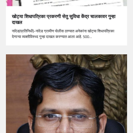
खोट्या शिधापत्रिका प्रकरणी सेतु सुविधा केंद्र चालकावर गुन्हा
दाखल
नांदेड(प्रतिनिधी)-नांदेड ग्रामीण पोलीस ठाण्यात अनेकांना खोट्या शिधापत्रिका
देणाऱ्या व्यक्तीविरुध्द गुन्हा दाखल करण्यात आला आहे. 500…