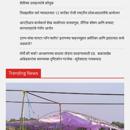
शेतीच्या उपक्रमांचे कौतुक
जिल्ह्यातील सर्व न्यायालयात 12 सप्टेंबर रोजी राष्ट्रीय लोकअदालतीचे आयोजन
आरटीआय कार्यकर्ता शेख जाकीरवर फसवणूक, लैंगिक शोषण आणि बनावट
कागदपत्रांचे गंभीर आरोप
ट्रम्प यांचा मास्टर प्लॅन फ्लॉप? इराणच्या चक्रव्यूहात अमेरिका आणि इस्रायल कसे
अडकले?
मोर्चे की चर्चा? आरक्षणाच्या वादावर तोडगा काढण्यासाठी एड. बाळासाहेब
आंबेडकरांचा समन्वयक दृष्टिकोन गरजेचा -सुरेशदादा गायकवाड
Trending News