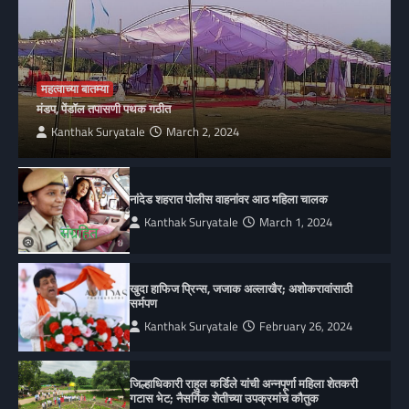
महत्वाच्या बातम्या
मंडप, पेंडॉल तपासणी पथक गठीत
Kanthak Suryatale
March 2, 2024
नांदेड शहरात पोलीस वाहनांवर आठ महिला चालक
Kanthak Suryatale
March 1, 2024
खुदा हाफिज प्रिन्स, जजाक अल्लाखैर; अशोकरावांसाठी
सर्मपण
Kanthak Suryatale
February 26, 2024
जिल्हाधिकारी राहुल कर्डिले यांची अन्नपूर्णा महिला शेतकरी
गटास भेट; नैसर्गिक शेतीच्या उपक्रमांचे कौतुक