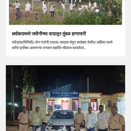
धर्माबादमध्ये जमीनीच्या वादातून तुंबळ हाणामारी
नांदेड(प्रतिनिधी)-दोन गटांनी लाठ्या-काठ्या घेवून धर्माबाद येथील अहिंसा परमो
धर्मचे प्रतिक असणाऱ्या भगवान महाविर चौकात घातलेला…