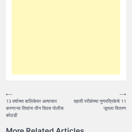
Post
⟵
⟶
13 वर्षाच्या बालिकेवर अत्याचार
दहावी परीक्षेच्या गुणपत्रिकेचे 11
navigation
करणाऱ्या तिघांना तीन दिवस पोलीस
जूनला वितरण
कोठडी
More Related Articles