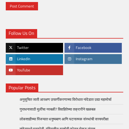
Follow Us On
Twitter
Facebook
LinkedIn
Instagram
YouTube
Popular Posts
अनुसूचित जाती आरक्षण उपवर्गीकरणाच्या विरोधात नांदेडात उद्या महामोर्चा
गुप्तधनासाठी मुलींचा नरबळी? विवाहितेच्या तक्रारीने खळबळ
लोकशाहीच्या पिंजऱ्यात धनुष्यबाण आणि घटनात्मक संस्थांची सत्त्वपरीक्षा
नांदेडमध्ये घरफोडी, मंदिरातील दानपेटी फोडून रोकड लंपास