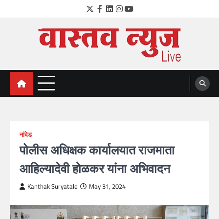
Skip
Twitter
Facebook
LinkedIn
Instagram
YouTube
to
content
VastavNEWSLive.com
a leading NEWS portal of Maharahstra
नांदेड
पोलीस अधिक्षक कार्यालयात राजमाता
आहिल्यादेवी होळकर यांना अभिवादन
Kanthak Suryatale
May 31, 2024