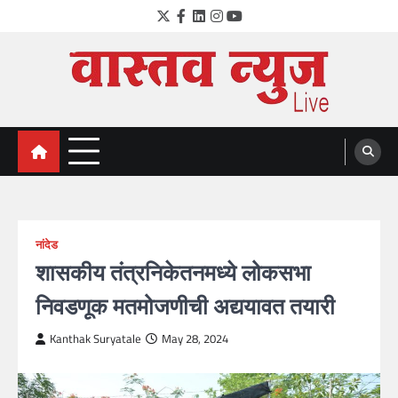
Skip
Twitter
Facebook
LinkedIn
Instagram
YouTube
to
content
VastavNEWSLive.com
a leading NEWS portal of Maharahstra
नांदेड
शासकीय तंत्रनिकेतनमध्ये लोकसभा
निवडणूक मतमोजणीची अद्ययावत तयारी
Kanthak Suryatale
May 28, 2024