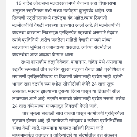
16 नांदेड लोकसभा मतदारसंघांमध्ये येणाऱ्या सहा विधानसभा
अनुसार स्ट्रॉंगरूम मध्ये सध्या मतपेट्या कुलुपबंद आहेत. ज्या
ठिकाणी स्ट्रॉंगरूममध्ये मतपेट्या बंद आहेत.त्याच ठिकाणी
मतमोजणीची वेगळी व्यवस्था करण्यात आली आहे. ही मतमोजणीची
व्यवस्था करताना निवडणूक प्रक्रियेत महत्त्वाचे असणारे मेदवार,
त्यांचे प्रतिनिधी ,तसेच जनतेला माहिती देणारी माध्यमे यांच्या
महत्त्वाच्या भूमिका व जबाबदाऱ्या असतात. त्यांच्या संदर्भातील
व्यवस्थेचा आज आढावा घेण्यात आला.
सध्या शासकीय तंत्रनिकेतन, बाबानगर, नांदेड येथे असणाऱ्या
स्ट्रॉंग रूमसाठी तीन स्तरीय सुरक्षा यंत्रणा तैनात आहे. प्रवेशिका व
तपासणी प्रक्रियेशिवाय या ठिकाणी कोणालाही प्रवेश नाही. दर्शनी
भागात सहा स्ट्रॉंग रूम मधील सीसीटीव्ही कॅमेरे 24 तास सुरू
असतात. मतदान झाल्याच्या दुसऱ्या दिवस पासून या ठिकाणी सील
लावण्यात आले आहे. स्ट्रॉंग रूममध्ये कोणालाही प्रवेश नसतो. तसेच
24 तास कॅमेऱ्याच्या माध्यमातून निगराणी केली जाते.
चार जूनला सकाळी सात वाजता पासून मतमोजणी प्रक्रियेला
सुरुवात होणार आहे. ही मतमोजणी उमेदवार व त्यांच्या प्रतिनिधींच्या
समक्ष केली जाते. माध्यमांना याबाबत माहिती दिल्या जाते.
माध्यमामार्फत वृत्तपत्र व वाहिन्यांद्वारे या संदर्भातील वृत्त संकलन