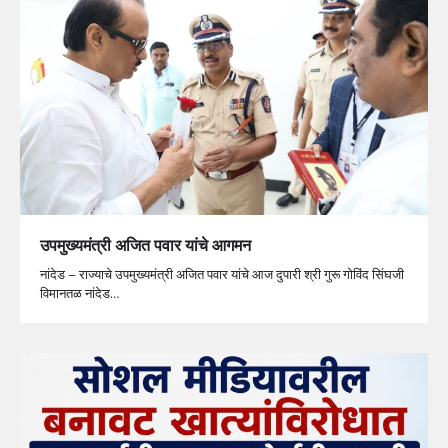
उपमुख्यमंत्री अजित पवार यांचे आगमन
नांदेड – राज्याचे उपमुख्यमंत्री अजित पवार यांचे आज दुपारी श्री गुरू गोविंद सिंघजी
विमानतळ नांदेड…