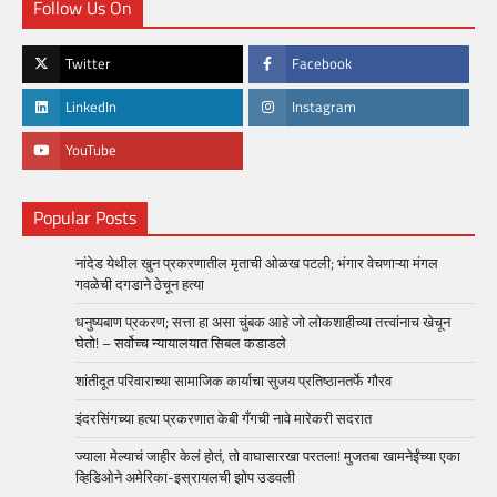
Follow Us On
Twitter
Facebook
LinkedIn
Instagram
YouTube
Popular Posts
नांदेड येथील खुन प्रकरणातील मृताची ओळख पटली; भंगार वेचणाऱ्या मंगल
गवळेची दगडाने ठेचून हत्या
धनुष्यबाण प्रकरण; सत्ता हा असा चुंबक आहे जो लोकशाहीच्या तत्त्वांनाच खेचून
घेतो! – सर्वोच्च न्यायालयात सिबल कडाडले
शांतीदूत परिवाराच्या सामाजिक कार्याचा सुजय प्रतिष्ठानतर्फे गौरव
इंदरसिंगच्या हत्या प्रकरणात केबी गँगची नावे मारेकरी सदरात
ज्याला मेल्याचं जाहीर केलं होतं, तो वाघासारखा परतला! मुजतबा खामनेईंच्या एका
व्हिडिओने अमेरिका-इस्रायलची झोप उडवली