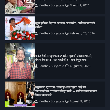
Kanthak Suryatale
March 1, 2024
खुदा हाफिज प्रिन्स, जजाक अल्लाखैर; अशोकरावांसाठी
सर्मपण
Kanthak Suryatale
February 26, 2024
नांदेड येथील खुन प्रकरणातील मृताची ओळख पटली;
भंगार वेचणाऱ्या मंगल गवळेची दगडाने ठेचून हत्या
Kanthak Suryatale
August 9, 2026
धनुष्यबाण प्रकरण; सत्ता हा असा चुंबक आहे जो
लोकशाहीच्या तत्त्वांनाच खेचून घेतो! – सर्वोच्च न्यायालयात
सिबल कडाडले
Kanthak Suryatale
August 9, 2026