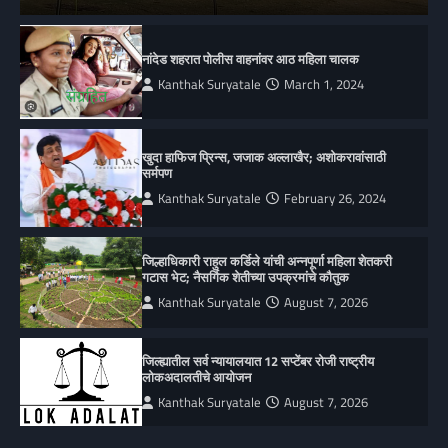
नांदेड शहरात पोलीस वाहनांवर आठ महिला चालक
Kanthak Suryatale
March 1, 2024
खुदा हाफिज प्रिन्स, जजाक अल्लाखैर; अशोकरावांसाठी
सर्मपण
Kanthak Suryatale
February 26, 2024
जिल्हाधिकारी राहुल कर्डिले यांची अन्नपूर्णा महिला शेतकरी
गटास भेट; नैसर्गिक शेतीच्या उपक्रमांचे कौतुक
Kanthak Suryatale
August 7, 2026
जिल्ह्यातील सर्व न्यायालयात 12 सप्टेंबर रोजी राष्ट्रीय
लोकअदालतीचे आयोजन
Kanthak Suryatale
August 7, 2026