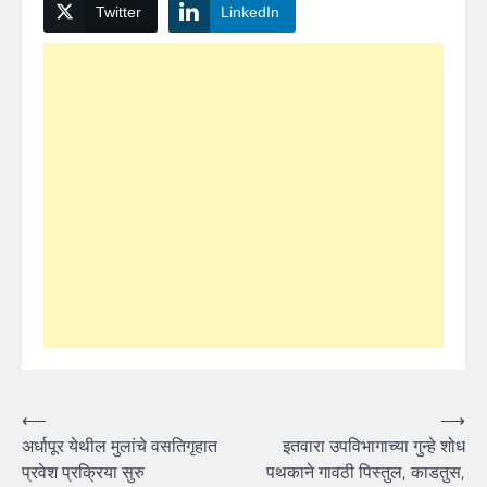
Twitter
LinkedIn
Post
⟵
⟶
अर्धापूर येथील मुलांचे वसतिगृहात
इतवारा उपविभागाच्या गुन्हे शोध
navigation
प्रवेश प्रक्रिया सुरु
पथकाने गावठी पिस्तुल, काडतुस,